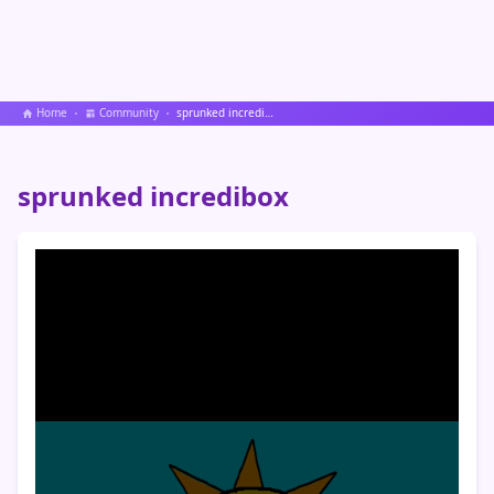
Home
Community
sprunked incredibox
sprunked incredibox