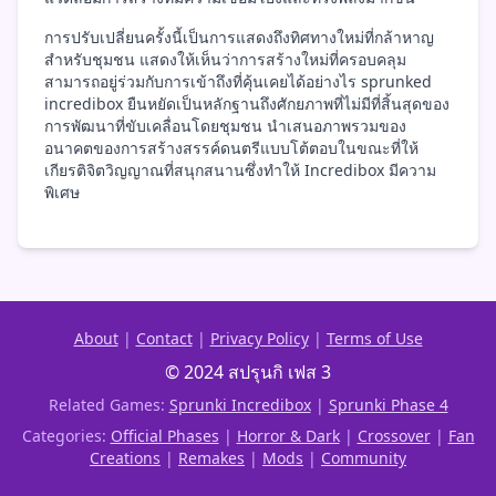
การปรับเปลี่ยนครั้งนี้เป็นการแสดงถึงทิศทางใหม่ที่กล้าหาญ
สำหรับชุมชน แสดงให้เห็นว่าการสร้างใหม่ที่ครอบคลุม
สามารถอยู่ร่วมกับการเข้าถึงที่คุ้นเคยได้อย่างไร sprunked
incredibox ยืนหยัดเป็นหลักฐานถึงศักยภาพที่ไม่มีที่สิ้นสุดของ
การพัฒนาที่ขับเคลื่อนโดยชุมชน นำเสนอภาพรวมของ
อนาคตของการสร้างสรรค์ดนตรีแบบโต้ตอบในขณะที่ให้
เกียรติจิตวิญญาณที่สนุกสนานซึ่งทำให้ Incredibox มีความ
พิเศษ
About
|
Contact
|
Privacy Policy
|
Terms of Use
© 2024 สปรุนกิ เฟส 3
Related Games:
Sprunki Incredibox
|
Sprunki Phase 4
Categories:
Official Phases
|
Horror & Dark
|
Crossover
|
Fan
Creations
|
Remakes
|
Mods
|
Community