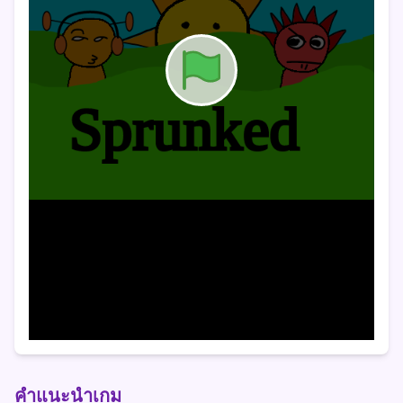
คำแนะนำเกม