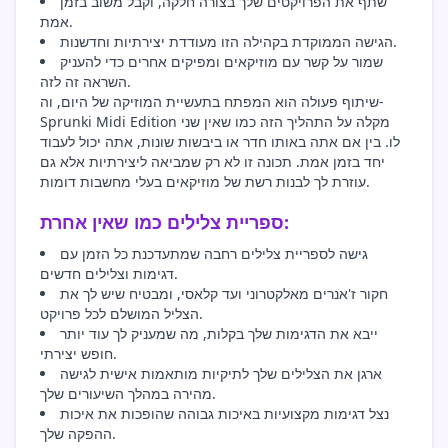
שתף את הפרויקטים שלך בצורה חלקה, וקבל משוב בזמן
אמת.
הגישה הממוקדת בקהילה הזו מעודדת יצירתיות וחדשנות.
שמור על קשר עם מוזיקאים ומפיקים אחרים כדי להעניק
השראה זה לזה.
שיתוף פעולה הוא המפתח בתעשיית המוזיקה של היום, וה-
Sprunki Midi Edition מקלה על התהליך הזה כמו שאין שני
לו. בין אם אתה באותו חדר או ביבשות שונות, אתה יכול לעבוד
יחד בזמן אמת. תכונה זו לא רק שמביאה ליצירתיות אלא גם
עוזרת לך לבנות רשת של מוזיקאים בעלי מחשבות דומות.
ספריית צלילים כמו שאין אחרת:
גישה לספריית צלילים רחבה שמתעדכנת כל הזמן עם
דגימות וצלילים חדשים.
חקור ז'אנרים מאלקטרוני ועד קלאסי, ומבטיח שיש לך את
הצליל המושלם לכל פרויקט.
ייבא את הדגימות שלך בקלות, מה שמעניק לך עוד יותר
חופש יצירתי.
ארגן את הצלילים שלך לתיקיות מותאמות אישית לגישה
מהירה במהלך השיעורים שלך.
נצל דגימות מקצועיות באיכות גבוהה שהופכות את איכות
ההפקה שלך.