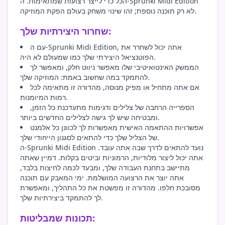
הכל כדי לייצר רצועות שמתאימות. ה-Sprunki Midi Edition
לא רק תוכנה נוספת; זהו שינוי משחק בעולם הפקת המוזיקה.
שחרור היצירתיות שלך:
עם ה-Sprunki Midi Edition, אתה יכול לשחרר את
הפוטנציאל היצירתי שלך כמו שמעולם לא היה.
הממשק האינטואיטיבי שלו מאפשר ניווט חלק, ומאפשר לך
להתמקד במה שחשוב באמת: המוזיקה שלך.
אם אתה מתחיל או מפיק מנוסה, מהדורה זו מתאימה לכל
רמות המיומנות.
הספרייה הרחבה של צלילים ודגימות מתעדכנת כל הזמן,
ומבטיחה שיש לך גישה לצלילים החדשים ביותר.
אפשרויות ההתאמה האישית מאפשרות לך לכוונן כל אלמנט
של הצליל שלך כדי להתאים לסגנון הייחודי שלך.
ה-Sprunki Midi Edition נועד להתאים לדרך שבה אתה עובד.
אתה יכול ליצור מלודיות, הרמוניות וביטים בקלות. דמיין שאתה
מתיישב בתחנת העבודה שלך, ומבעד לכמה לחיצות בלבד,
אתה יוצר את הרצועה המושלמת. ימי המאבק עם תוכנה
מסובכת חלפו. מהדורה זו מפשטת את כל התהליך, ומאפשרת
לך להתמקד ביצירתיות שלך.
תכונות שמבליטות: