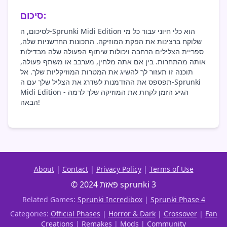
סיכום:
לסיכום, ה-Sprunki Midi Edition הוא כלי חיוני עבור כל מי
שלוקח ברצינות את הפקת המוזיקה. התכונות החדשניות שלה,
ספריית הצלילים הרחבה ויכולות שיתוף הפעולה שלה מבדילות
אותה מהתחרות. בין אם אתה מלחין, מערבב או משתף פעולה,
תוכנה זו תעזור לך להשיג את המטרות המוזיקליות שלך. אל
תפספס את ההזדמנות לשדרג את הצליל שלך עם ה-Sprunki
Midi Edition - הגיע הזמן לקחת את המוזיקה שלך לרמה
הבאה!
About
|
Contact
|
Privacy Policy
|
Terms of Use
© 2024 פאזת sprunki 3
Related Games:
Sprunki Incredibox
|
Sprunki Phase 4
Categories:
Official Phases
|
Horror & Dark
|
Crossover
|
Fan
Creations
|
Remakes
|
Mods
|
Community