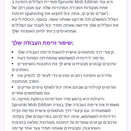
ספריית הצלילים הזמינה ב-Sprunki Midi Edition היא עוד
אחת מנקודות המכירה המרכזיות שלה. עם מגוון רחב של
דגימות spanning ז'אנרים מרובים, אתה יכול למצוא את
הצליל המושלם לכל פרויקט שאתה עושה. בנוסף, היכולת לייבא
את הצלילים שלך פירושה שאתה תמיד יכול לעבוד עם הצלילים
שמתאימים ביותר לחזון האמנותי שלך.
שיפור זרימת העבודה שלך:
קיצורי דרך מותאמים אישית להאצת זרימת העבודה שלך.
פריסה ידידותית למשתמש שמפחיתה הסחות דעת.
עדכונים קבועים מבטיחים שיש לך את התכונות והשיפורים
האחרונים.
מדריכים ותמיכה רחבים זמינים כדי לעזור לך להפיק את
המרב מהתוכנה.
פורומים קהילתיים שבהם אתה יכול לשתף טיפים וטריקים
עם משתמשים אחרים.
היעילות היא בראש סדר העדיפויות בהפקת מוזיקה, וה-
Sprunki Midi Edition משפרת את זרימת העבודה שלך בצורה
משמעותית. עם קיצורי דרך מותאמים אישית ופריסה נקייה
וידידותית למשתמש, אתה יכול לניווט בפרויקטים שלך בקלות.
עדכונים קבועים שומרים על התוכנה מעודכנת ומלאה בתכונות
האחרונות, ומבטיחים שאתה תמיד צעד אחד קדימה.