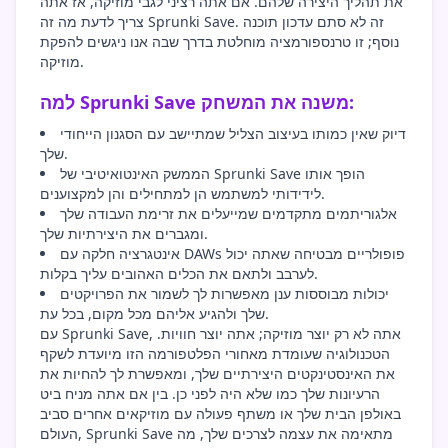
את תהליך היצירה שלהם. אם אתה רציני לגבי מוזיקה, אז אתה
צריך לדעת מה זה Sprunki Save. זה לא סתם עדכון תוכנה
נוסף; זו טרנספורמציה מוחלטת בדרך שבה אנו ניגשים להפקת
מוזיקה.
למה Sprunki Save משנה את המשחק:
דיוק שאין כמותו בעיצוב הצליל שמתיישב עם הסגנון הייחודי
שלך.
הממשק האינטואיטיבי של Sprunki Save הופך אותו
לידידותי למשתמש הן למתחילים והן למקצוענים.
אלגוריתמים מתקדמים שמייעלים את זרימת העבודה שלך
ומגברים את היצירתיות שלך.
אינטגרציה חלקה עם DAWs פופולריים מבטיחה שאתה יכול
לערבב ולתאם את הכלים האהובים עליך בקלות.
יכולות מבוססות ענן מאפשרות לך לשמור את הפרויקטים
שלך ולהגיע אליהם מכל מקום, בכל עת.
עם Sprunki Save, אתה לא רק יוצר מוזיקה; אתה יוצר חוויות.
הטכנולוגיה שעומדת מאחורי הפלטפורמה הזו מיועדת לשקף
את האינסטינקטים היצירתיים שלך, ומאפשרת לך להחיות את
הרעיונות שלך כמו שלא היה לפני כן. בין אם אתה מניח ביט
באולפן הבית שלך או משתף פעולה עם מוזיקאים אחרים סביב
העולם, Sprunki Save מתאימה את עצמה לצרכים שלך, מה