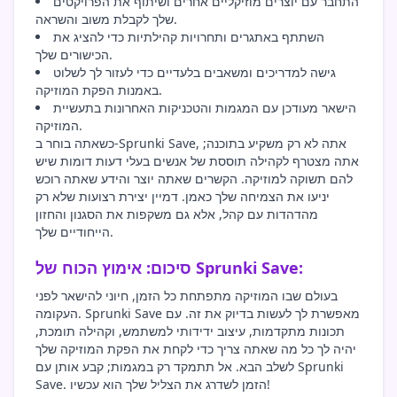
התחבר עם יוצרים מוזיקליים אחרים ושיתוף את הפרויקטים
שלך לקבלת משוב והשראה.
השתתף באתגרים ותחרויות קהילתיות כדי להציג את
הכישורים שלך.
גישה למדריכים ומשאבים בלעדיים כדי לעזור לך לשלוט
באמנות הפקת המוזיקה.
הישאר מעודכן עם המגמות והטכניקות האחרונות בתעשיית
המוזיקה.
כשאתה בוחר ב-Sprunki Save, אתה לא רק משקיע בתוכנה;
אתה מצטרף לקהילה תוססת של אנשים בעלי דעות דומות שיש
להם תשוקה למוזיקה. הקשרים שאתה יוצר והידע שאתה רוכש
יניעו את הצמיחה שלך כאמן. דמיין יצירת רצועות שלא רק
מהדהדות עם קהל, אלא גם משקפות את הסגנון והחזון
הייחודיים שלך.
סיכום: אימוץ הכוח של Sprunki Save:
בעולם שבו המוזיקה מתפתחת כל הזמן, חיוני להישאר לפני
העקומה. Sprunki Save מאפשרת לך לעשות בדיוק את זה. עם
תכונות מתקדמות, עיצוב ידידותי למשתמש, וקהילה תומכת,
יהיה לך כל מה שאתה צריך כדי לקחת את הפקת המוזיקה שלך
לשלב הבא. אל תתמקד רק במגמות; קבע אותן עם Sprunki
Save. הזמן לשדרג את הצליל שלך הוא עכשיו!