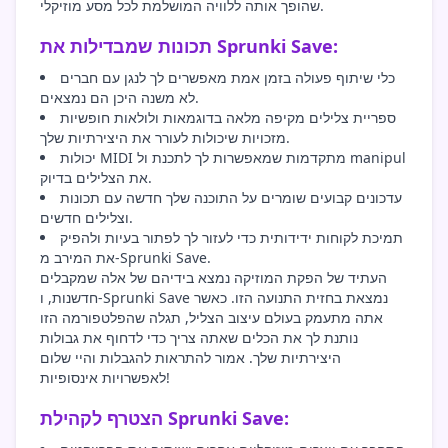
שהופך אותה ללוויה המושלמת לכל מסע מוזיקלי.
תכונות שמבדילות את Sprunki Save:
כלי שיתוף פעולה בזמן אמת מאפשרים לך לנגן עם חברים
לא משנה היכן הם נמצאים.
ספריית צלילים מקיפה מלאה בדוגמאות ולולאות חופשיות
מזכויות שיכולות לעורר את היצירתיות שלך.
יכולות MIDI מתקדמות שמאפשרות לך לתכנת ול manipul
את הצלילים בדיוק.
עדכונים קבועים שומרים על התוכנה שלך חדשה עם תכונות
וצלילים חדשים.
תמיכת לקוחות ידידותית כדי לעזור לך לפתור בעיות ולהפיק
את המירב מ-Sprunki Save.
העתיד של הפקת המוזיקה נמצא בידיהם של אלה שמקבלים
חדשנות, ו-Sprunki Save נמצאת בחזית התנועה הזו. כאשר
אתה מתעמק בעולם עיצוב הצליל, תגלה שהפלטפורמה הזו
נותנת לך את הכלים שאתה צריך כדי לדחוף את גבולות
היצירתיות שלך. אמור להתראות להגבלות והיי שלום
לאפשרויות אינסופיות!
הצטרף לקהילת Sprunki Save: