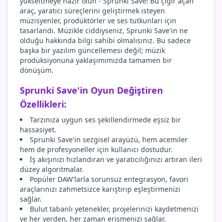
yükseltmeye hazır olun - Sprunki Save! Bu çığır açan
araç, yaratıcı süreçlerini geliştirmek isteyen
müzisyenler, prodüktörler ve ses tutkunları için
tasarlandı. Müzikle ciddiyseniz, Sprunki Save'in ne
olduğu hakkında bilgi sahibi olmalısınız. Bu sadece
başka bir yazılım güncellemesi değil; müzik
prodüksiyonuna yaklaşımımızda tamamen bir
dönüşüm.
Sprunki Save'in Oyun Değiştiren
Özellikleri:
Tarzınıza uygun ses şekillendirmede eşsiz bir
hassasiyet.
Sprunki Save'in sezgisel arayüzü, hem acemiler
hem de profesyoneller için kullanıcı dostudur.
İş akışınızı hızlandıran ve yaratıcılığınızı artıran ileri
düzey algoritmalar.
Popüler DAW'larla sorunsuz entegrasyon, favori
araçlarınızı zahmetsizce karıştırıp eşleştirmenizi
sağlar.
Bulut tabanlı yetenekler, projelerinizi kaydetmenizi
ve her yerden, her zaman erişmenizi sağlar.