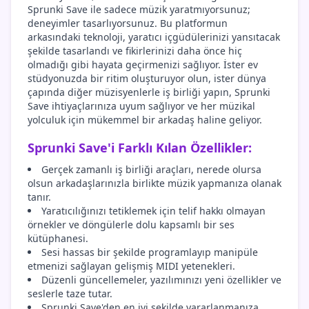
Sprunki Save ile sadece müzik yaratmıyorsunuz;
deneyimler tasarlıyorsunuz. Bu platformun
arkasındaki teknoloji, yaratıcı içgüdülerinizi yansıtacak
şekilde tasarlandı ve fikirlerinizi daha önce hiç
olmadığı gibi hayata geçirmenizi sağlıyor. İster ev
stüdyonuzda bir ritim oluşturuyor olun, ister dünya
çapında diğer müzisyenlerle iş birliği yapın, Sprunki
Save ihtiyaçlarınıza uyum sağlıyor ve her müzikal
yolculuk için mükemmel bir arkadaş haline geliyor.
Sprunki Save'i Farklı Kılan Özellikler:
Gerçek zamanlı iş birliği araçları, nerede olursa
olsun arkadaşlarınızla birlikte müzik yapmanıza olanak
tanır.
Yaratıcılığınızı tetiklemek için telif hakkı olmayan
örnekler ve döngülerle dolu kapsamlı bir ses
kütüphanesi.
Sesi hassas bir şekilde programlayıp manipüle
etmenizi sağlayan gelişmiş MIDI yetenekleri.
Düzenli güncellemeler, yazılımınızı yeni özellikler ve
seslerle taze tutar.
Sprunki Save'den en iyi şekilde yararlanmanıza