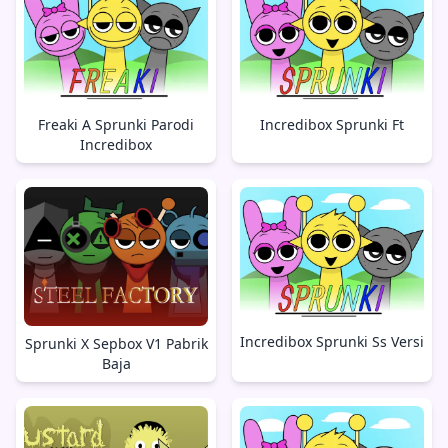
Freaki A Sprunki Parodi
Incredibox Sprunki Ft
Incredibox
Incredibox Sprunki Ss Versi
Sprunki X Sepbox V1 Pabrik
Baja