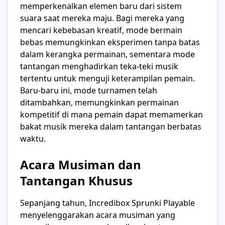
memperkenalkan elemen baru dari sistem
suara saat mereka maju. Bagi mereka yang
mencari kebebasan kreatif, mode bermain
bebas memungkinkan eksperimen tanpa batas
dalam kerangka permainan, sementara mode
tantangan menghadirkan teka-teki musik
tertentu untuk menguji keterampilan pemain.
Baru-baru ini, mode turnamen telah
ditambahkan, memungkinkan permainan
kompetitif di mana pemain dapat memamerkan
bakat musik mereka dalam tantangan berbatas
waktu.
Acara Musiman dan
Tantangan Khusus
Sepanjang tahun, Incredibox Sprunki Playable
menyelenggarakan acara musiman yang