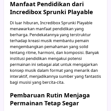
Manfaat Pendidikan dari
Incredibox Sprunki Playable
Di luar hiburan, Incredibox Sprunki Playable
menawarkan manfaat pendidikan yang
berharga. Pendekatannya yang terstruktur
terhadap kreasi musik membantu pemain
mengembangkan pemahaman yang solid
tentang ritme, harmoni, dan komposisi. Banyak
institusi pendidikan mengakui potensi
permainan ini sebagai alat untuk mengajarkan
konsep musik dalam format yang menarik dan
interaktif, menjadikannya sumber yang fantastis
bagi musisi yang bercita-cita.
Pembaruan Rutin Menjaga
Permainan Tetap Segar