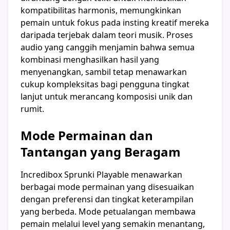
kompatibilitas harmonis, memungkinkan
pemain untuk fokus pada insting kreatif mereka
daripada terjebak dalam teori musik. Proses
audio yang canggih menjamin bahwa semua
kombinasi menghasilkan hasil yang
menyenangkan, sambil tetap menawarkan
cukup kompleksitas bagi pengguna tingkat
lanjut untuk merancang komposisi unik dan
rumit.
Mode Permainan dan
Tantangan yang Beragam
Incredibox Sprunki Playable menawarkan
berbagai mode permainan yang disesuaikan
dengan preferensi dan tingkat keterampilan
yang berbeda. Mode petualangan membawa
pemain melalui level yang semakin menantang,