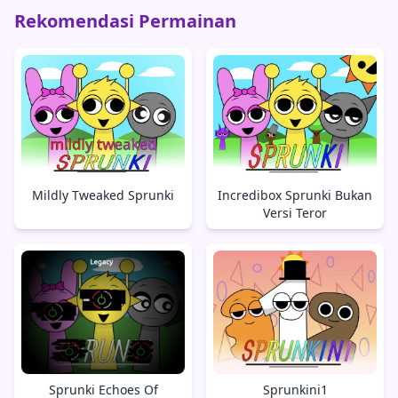
Rekomendasi Permainan
Mildly Tweaked Sprunki
Incredibox Sprunki Bukan
Versi Teror
Sprunki Echoes Of
Sprunkini1