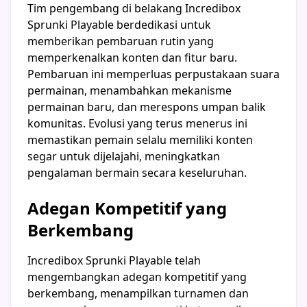
Tim pengembang di belakang Incredibox
Sprunki Playable berdedikasi untuk
memberikan pembaruan rutin yang
memperkenalkan konten dan fitur baru.
Pembaruan ini memperluas perpustakaan suara
permainan, menambahkan mekanisme
permainan baru, dan merespons umpan balik
komunitas. Evolusi yang terus menerus ini
memastikan pemain selalu memiliki konten
segar untuk dijelajahi, meningkatkan
pengalaman bermain secara keseluruhan.
Adegan Kompetitif yang
Berkembang
Incredibox Sprunki Playable telah
mengembangkan adegan kompetitif yang
berkembang, menampilkan turnamen dan