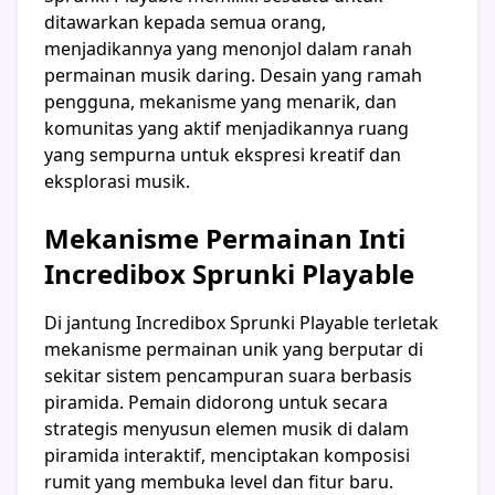
ditawarkan kepada semua orang,
menjadikannya yang menonjol dalam ranah
permainan musik daring. Desain yang ramah
pengguna, mekanisme yang menarik, dan
komunitas yang aktif menjadikannya ruang
yang sempurna untuk ekspresi kreatif dan
eksplorasi musik.
Mekanisme Permainan Inti
Incredibox Sprunki Playable
Di jantung Incredibox Sprunki Playable terletak
mekanisme permainan unik yang berputar di
sekitar sistem pencampuran suara berbasis
piramida. Pemain didorong untuk secara
strategis menyusun elemen musik di dalam
piramida interaktif, menciptakan komposisi
rumit yang membuka level dan fitur baru.