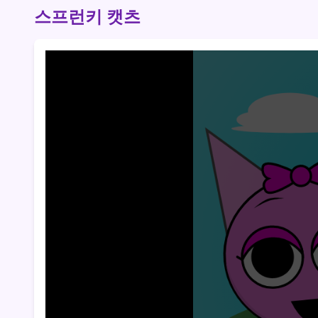
스프런키 캣츠