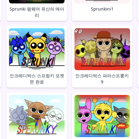
Sprunki 펌웨어 유산의 메아
Sprunkini1
리
인크레디박스 스프렁키 포켓
인크레디박스 파라스프룽키
몬 완료
9