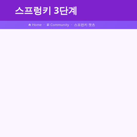
스프렁키 3단계
Home
Community
스프런키 캣츠