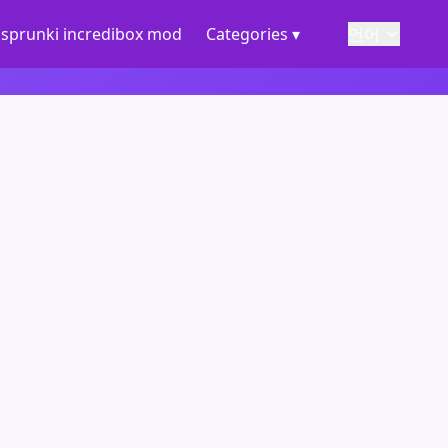
sprunki incredibox mod
Categories ▾
언어