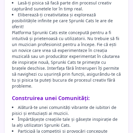
Lasă-ți pisica să facă parte din procesul creativ
capturând sunetele lor în timp real.
Eliberează-ți creativitatea și explorează
posibilitățile infinite pe care Sprunki Cats le are de
oferit!
Platforma Sprunki Cats este concepută pentru a fi
intuitivă și prietenoasă cu utilizatorii. Nu trebuie să fii
un muzician profesionist pentru a începe. Fie că ești
un novice care vrea să experimenteze în creația
muzicală sau un producător experimentat în căutarea
de inspirație nouă, Sprunki Cats te primește cu
brațele deschise. Interfața fără întreruperi îți permite
să navighezi cu ușurință prin funcții, asigurându-te că
tu și pisica ta puteți bucura de procesul creativ fără
probleme.
Construirea unei Comunități:
Alătură-te unei comunități vibrante de iubitori de
pisici și entuziaști ai muzicii.
Împărtășește creațiile tale și găsește inspirație de
la alți utilizatori Sprunki Cats.
Participă la competiții și provocări concepute