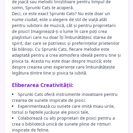
de joacă sau melodii liniștitoare pentru timpul de
somn, Sprunki Cats te acoperă.
Deci, ce este exact Sprunki Cats? Nu este doar un
nume ciudat; este o alegere de stil de viață atât
pentru iubitorii de muzică, cât și pentru proprietarii
de pisici! Imaginează-ți o lume în care poți crea
playlisturi care nu doar îți îmbunătățesc starea de
spirit, dar care se potrivesc și preferințelor prietenilor
tăi blănoși. Cu Sprunki Cats, fiecare melodie este
adaptată pentru a crea atmosfera ideală pentru tine și
pisica ta. Acesta nu este doar despre muzică; este
despre crearea unei experiențe care îmbunătățește
legătura dintre tine și pisica ta iubită.
Eliberarea Creativității:
Sprunki Cats oferă instrumente inovatoare pentru
crearea de sunete inspirate de pisici.
Experimentează cu sunete care imită miau-urile,
torsul și faptele jucăușe ale pisicii tale.
Colaborează cu alți proprietari de pisici pentru a
crea o bibliotecă unică de sunete pline de ritmuri
inspirate de feline.