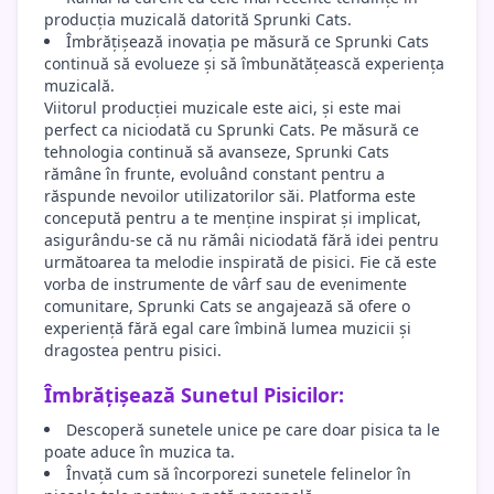
producția muzicală datorită Sprunki Cats.
Îmbrățișează inovația pe măsură ce Sprunki Cats
continuă să evolueze și să îmbunătățească experiența
muzicală.
Viitorul producției muzicale este aici, și este mai
perfect ca niciodată cu Sprunki Cats. Pe măsură ce
tehnologia continuă să avanseze, Sprunki Cats
rămâne în frunte, evoluând constant pentru a
răspunde nevoilor utilizatorilor săi. Platforma este
concepută pentru a te menține inspirat și implicat,
asigurându-se că nu rămâi niciodată fără idei pentru
următoarea ta melodie inspirată de pisici. Fie că este
vorba de instrumente de vârf sau de evenimente
comunitare, Sprunki Cats se angajează să ofere o
experiență fără egal care îmbină lumea muzicii și
dragostea pentru pisici.
Îmbrățișează Sunetul Pisicilor:
Descoperă sunetele unice pe care doar pisica ta le
poate aduce în muzica ta.
Învață cum să încorporezi sunetele felinelor în