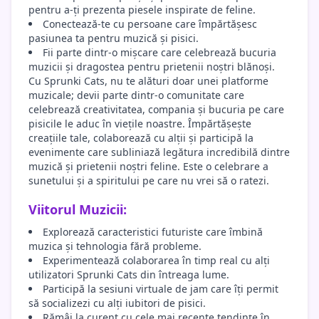
pentru a-ți prezenta piesele inspirate de feline.
Conectează-te cu persoane care împărtășesc
pasiunea ta pentru muzică și pisici.
Fii parte dintr-o mișcare care celebrează bucuria
muzicii și dragostea pentru prietenii noștri blănoși.
Cu Sprunki Cats, nu te alături doar unei platforme
muzicale; devii parte dintr-o comunitate care
celebrează creativitatea, compania și bucuria pe care
pisicile le aduc în viețile noastre. Împărtășește
creațiile tale, colaborează cu alții și participă la
evenimente care subliniază legătura incredibilă dintre
muzică și prietenii noștri feline. Este o celebrare a
sunetului și a spiritului pe care nu vrei să o ratezi.
Viitorul Muzicii:
Explorează caracteristici futuriste care îmbină
muzica și tehnologia fără probleme.
Experimentează colaborarea în timp real cu alți
utilizatori Sprunki Cats din întreaga lume.
Participă la sesiuni virtuale de jam care îți permit
să socializezi cu alți iubitori de pisici.
Rămâi la curent cu cele mai recente tendințe în