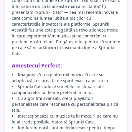
cunoscută sub numele de Sprunki. Dar știai că există o
întorsătură unică la această marcă incitantă? Îți
prezentăm "Sprunki Cats" — cea mai recentă inovație
care combină lumea iubită a pisicilor cu
caracteristicile inovatoare ale platformei Sprunki!
Această fuziune este pregătită să revoluționeze modul
în care experimentăm muzica și ne conectăm cu
prietenii noștri feline. Pregătește-te, pentru că suntem
pe cale să ne adâncim în fascinanta lume a Sprunki
Cats!
Amestecul Perfect:
Imaginează-ți o platformă muzicală care se
adaptează la starea ta de spirit exact ca pisica ta.
Sprunki Cats aduce sunetele liniștitoare ale
companionilor tăi feline preferați în mix.
Cu algoritmi avansați, oferă playlisturi
personalizate care rezonează cu personalitatea pisicii
tale.
Interacționează cu muzica ta în moduri pe care nu
le-ai crede posibile, datorită Sprunki Cats.
Indiferent dacă sunt melodii vesele pentru timpul