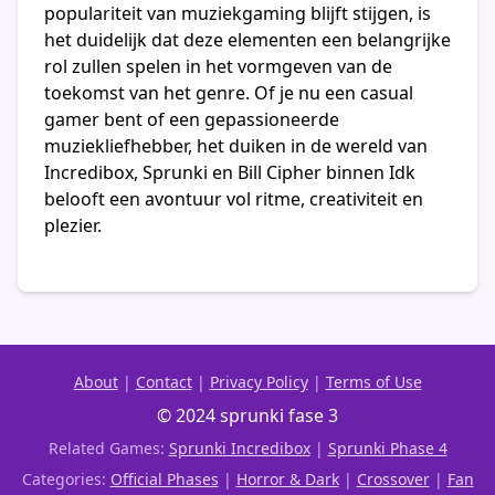
populariteit van muziekgaming blijft stijgen, is
het duidelijk dat deze elementen een belangrijke
rol zullen spelen in het vormgeven van de
toekomst van het genre. Of je nu een casual
gamer bent of een gepassioneerde
muziekliefhebber, het duiken in de wereld van
Incredibox, Sprunki en Bill Cipher binnen Idk
belooft een avontuur vol ritme, creativiteit en
plezier.
About
|
Contact
|
Privacy Policy
|
Terms of Use
© 2024 sprunki fase 3
Related Games:
Sprunki Incredibox
|
Sprunki Phase 4
Categories:
Official Phases
|
Horror & Dark
|
Crossover
|
Fan