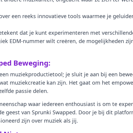
t over een reeks innovatieve tools waarmee je gelu
 betekent dat je kunt experimenteren met verschillend
giek EDM-nummer wilt creëren, de mogelijkheden zijn
apped Beweging:
een muziekproductietool; je sluit je aan bij een bew
 wat muziekcreatie kan zijn. Het gaat om het empow
elfde passie delen.
gemeenschap waar iedereen enthousiast is om te expe
 de geest van Sprunki Swapped. Door je bij dit platfo
oneerd zijn over muziek als jij.