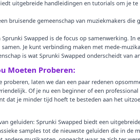
iedt uitgebreide handleidingen en tutorials om je te
een bruisende gemeenschap van muziekmakers die gra
 Sprunki Swapped is de focus op samenwerking. In e
 samen. Je kunt verbinding maken met mede-muzikan
eenschap is wat Sprunki Swapped onderscheidt van a
u Moeten Proberen:
t te proberen, laten we dan een paar redenen opsom
iendelijk. Of je nu een beginner of een professional b
nt dat je minder tijd hoeft te besteden aan het uitz
 van geluiden: Sprunki Swapped biedt een uitgebreid
lassieke samples tot de nieuwste geluiden die in de m
ndere muzikanten, ongeacht waar ze zich ter werel