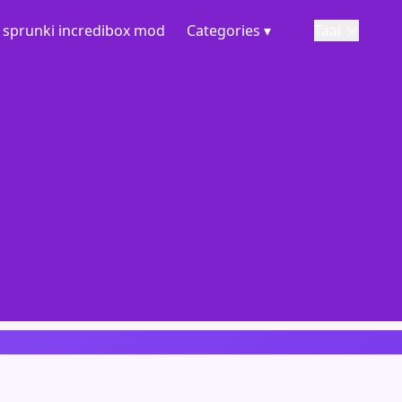
sprunki incredibox mod
Categories ▾
Taal