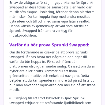
En av de viktigaste försäljningspunkterna för Sprunki
Swapped är dess fokus på samarbete. I en värld där
musik ofta skapas i isolering, förenar denna plattform
människor. Du kan koppla ihop med andra musiker,
byta idéer och till och med samskapa låtar i realtid.
Denna känsla av gemenskap är vad som särskiljer
Sprunki Swapped från andra verktyg för
musikproduktion.
Varför du bör prova Sprunki Swapped:
Om du fortfarande är osäker på att prova Sprunki
Swapped, låt oss bryta ner några anledningar till
varför du bör hoppa in. Först och främst är
plattformen otroligt användarvänlig. Oavsett om du är
nybörjare eller proffs, kommer du att finna
gränssnittet intuitivt och enkelt att navigera. Detta
betyder att du kan spendera mindre tid på att lista ut
hur man använder mjukvaran och mer tid på att skapa
musik.
Tillgång till ett stort bibliotek av ljud: Sprunki
Swapped erbjuder ett omfattande ljudbibliotek som