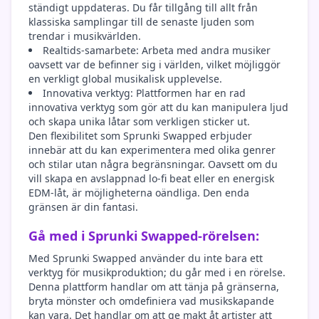
ständigt uppdateras. Du får tillgång till allt från
klassiska samplingar till de senaste ljuden som
trendar i musikvärlden.
Realtids-samarbete: Arbeta med andra musiker
oavsett var de befinner sig i världen, vilket möjliggör
en verkligt global musikalisk upplevelse.
Innovativa verktyg: Plattformen har en rad
innovativa verktyg som gör att du kan manipulera ljud
och skapa unika låtar som verkligen sticker ut.
Den flexibilitet som Sprunki Swapped erbjuder
innebär att du kan experimentera med olika genrer
och stilar utan några begränsningar. Oavsett om du
vill skapa en avslappnad lo-fi beat eller en energisk
EDM-låt, är möjligheterna oändliga. Den enda
gränsen är din fantasi.
Gå med i Sprunki Swapped-rörelsen:
Med Sprunki Swapped använder du inte bara ett
verktyg för musikproduktion; du går med i en rörelse.
Denna plattform handlar om att tänja på gränserna,
bryta mönster och omdefiniera vad musikskapande
kan vara. Det handlar om att ge makt åt artister att