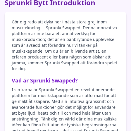
Sprunki Bytt Introduktion
Gör dig redo att dyka ner i nästa stora grej inom
musikteknologi – Sprunki Swapped! Denna innovativa
plattform är inte bara ett annat verktyg för
musikproduktion; det är en banbrytande upplevelse
som är avsedd att förändra hur vi tänker på
musikskapande. Om du är en blivande artist, en
erfaren producent eller bara någon som älskar att
jamma, kommer Sprunki Swapped att förändra spelet
för dig.
Vad är Sprunki Swapped?
I sin kärna är Sprunki Swapped en revolutionerande
plattform för musikskapande som är utformad för att
ge makt åt skapare. Med sin intuitiva gränssnitt och
avancerade funktioner gör det möjligt för användare
att byta ljud, beats och till och med hela låtar utan
ansträngning. Tänk dig en värld där dina musikaliska
idéer kan flöda fritt utan de typiska begränsningarna
av traditionell mjukvara – det är vad Sprunki Swapped