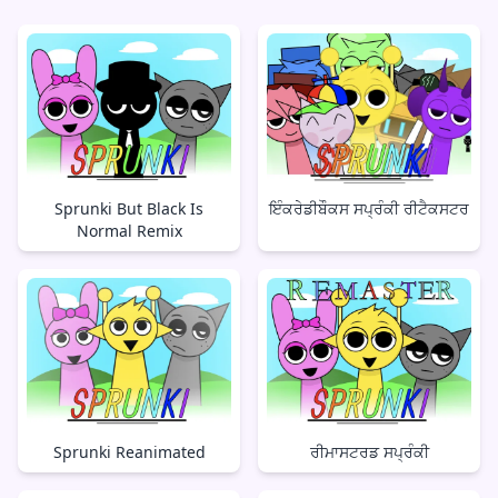
Sprunki But Black Is
ਇੰਕਰੇਡੀਬੌਕਸ ਸਪ੍ਰੰਕੀ ਰੀਟੈਕਸਟਰ
Normal Remix
Sprunki Reanimated
ਰੀਮਾਸਟਰਡ ਸਪ੍ਰੰਕੀ