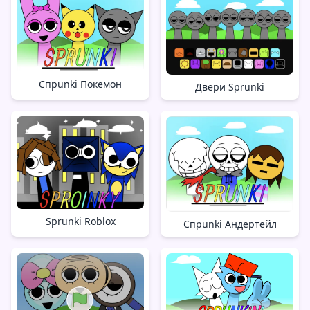
Спрunki Покемон
Двери Sprunki
Sprunki Roblox
Спрunki Андертейл