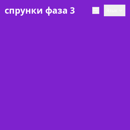
спрунки фаза 3
Язык