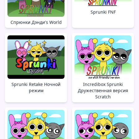
Sprunki FNF
Спрюнки Дэнди's World
Sprunki Retake Ночной
Incredibox Sprunki
режим
Дружественная версия
Scratch