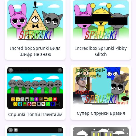
Incredibox Sprunki Билл
Incredibox Sprunki Pibby
Шифр Не знаю
Glitch
Супер Спрунки Бразил
Спрunki Поппи Плейтайм