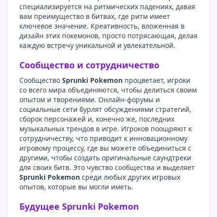
специализируется на ритмических падениях, давая
вам преимущество в битвах, где ритм имеет
ключевое значение. Креативность, вложенная в
дизайн этих покемонов, просто потрясающая, делая
каждую встречу уникальной и увлекательной.
Сообщество и сотрудничество
Сообщество
Sprunki Pokemon
процветает, игроки
со всего мира объединяются, чтобы делиться своим
опытом и творениями. Онлайн-форумы и
социальные сети бурлят обсуждениями стратегий,
сборок персонажей и, конечно же, последних
музыкальных трендов в игре. Игроков поощряют к
сотрудничеству, что приводит к инновационному
игровому процессу, где вы можете объединиться с
другими, чтобы создать оригинальные саундтреки
для своих битв. Это чувство сообщества и выделяет
Sprunki Pokemon
среди любых других игровых
опытов, которые вы могли иметь.
Будущее Sprunki Pokemon