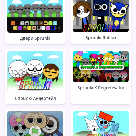
Sprunki Roblox
Двери Sprunki
Sprunki X Regretevator
Спрunki Андертейл