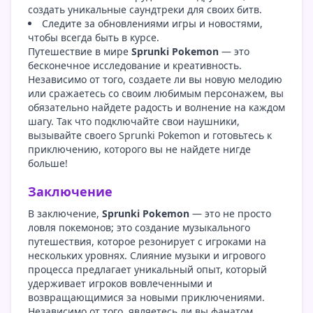
создать уникальные саундтреки для своих битв.
Следите за обновлениями игры и новостями,
чтобы всегда быть в курсе.
Путешествие в мире
Sprunki Pokemon
— это
бесконечное исследование и креативность.
Независимо от того, создаете ли вы новую мелодию
или сражаетесь со своим любимым персонажем, вы
обязательно найдете радость и волнение на каждом
шагу. Так что подключайте свои наушники,
вызывайте своего Sprunki Pokemon и готовьтесь к
приключению, которого вы не найдете нигде
больше!
Заключение
В заключение,
Sprunki Pokemon
— это не просто
ловля покемонов; это создание музыкального
путешествия, которое резонирует с игроками на
нескольких уровнях. Слияние музыки и игрового
процесса предлагает уникальный опыт, который
удерживает игроков вовлеченными и
возвращающимися за новыми приключениями.
Независимо от того, являетесь ли вы фанатом