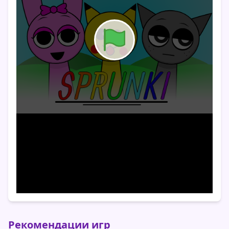
Рекомендации игр