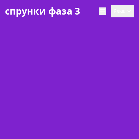
спрунки фаза 3
Язык