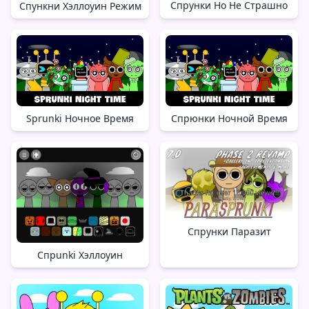
Спрунки Но Не Страшно
Спункни Хэллоуин Режим
Sprunki Ночное Время
Спрюнки Ночной Время
Спрунки Паразит
Спрunki Хэллоуин