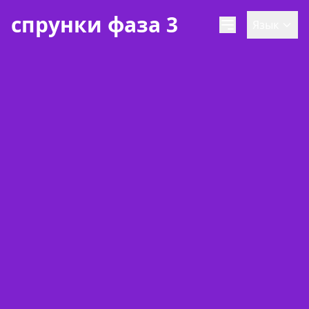
спрунки фаза 3
Язык