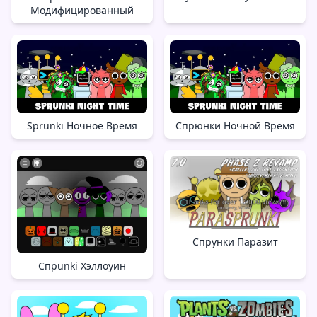
Модифицированный
Sprunki Ночное Время
Спрюнки Ночной Время
Спрунки Паразит
Спрunki Хэллоуин