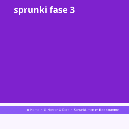
sprunki fase 3
Home
Horror & Dark
Sprunki, men er ikke skummel