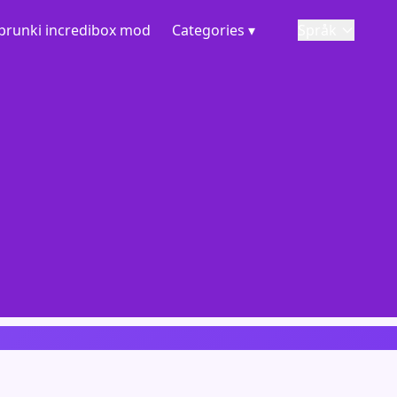
prunki incredibox mod
Categories ▾
Språk