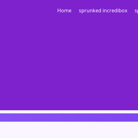
Home
sprunked incredibox
s