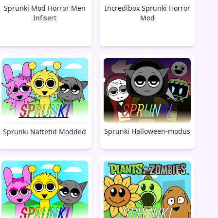
Sprunki Mod Horror Men
Incredibox Sprunki Horror
Infisert
Mod
Sprunki Halloween-modus
Sprunki Nattetid Modded