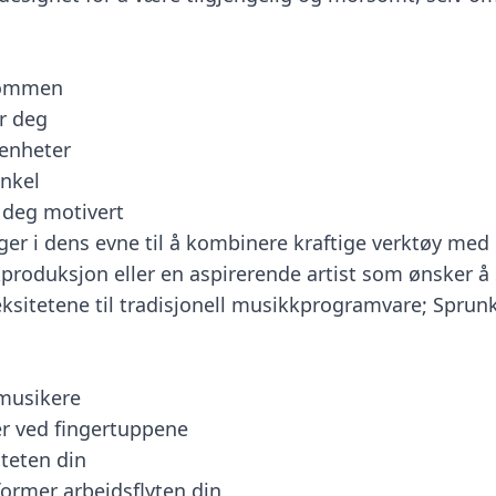
lkommen
r deg
 enheter
nkel
 deg motivert
ger i dens evne til å kombinere kraftige verktøy med
roduksjon eller en aspirerende artist som ønsker å 
tetene til tradisjonell musikkprogramvare; Sprunki 
musikere
er ved fingertuppene
iteten din
ormer arbeidsflyten din