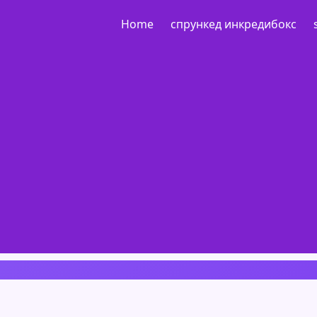
Home
спрункед инкредибокс