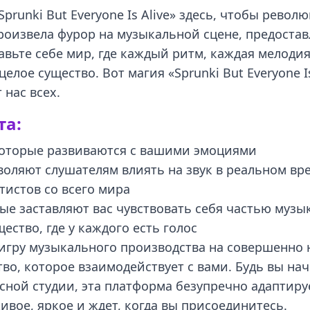
Sprunki But Everyone Is Alive» здесь, чтобы рев
роизвела фурор на музыкальной сцене, предостав
тавьте себе мир, где каждый ритм, каждая мелоди
елое существо. Вот магия «Sprunki But Everyone Is
нас всех.
та:
оторые развиваются с вашими эмоциями
оляют слушателям влиять на звук в реальном вр
тистов со всего мира
е заставляют вас чувствовать себя частью музы
ство, где у каждого есть голос
ет игру музыкального производства на совершенн
тво, которое взаимодействует с вами. Будь вы н
ной студии, эта платформа безупречно адаптиру
ивое, яркое и ждет, когда вы присоединитесь.