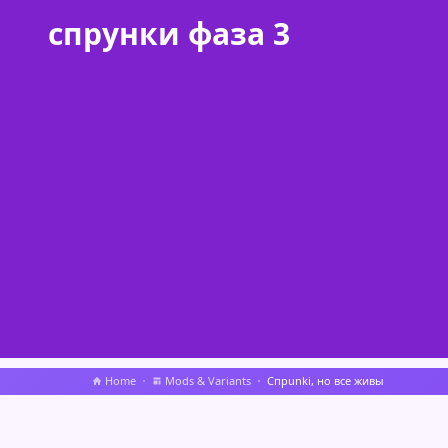
спрунки фаза 3
Home
Mods & Variants
Спрunki, но все живы