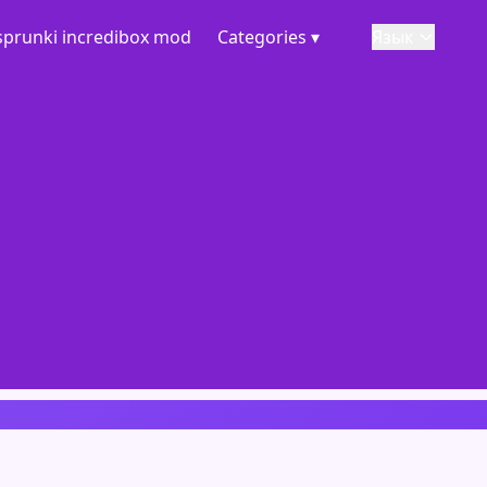
sprunki incredibox mod
Categories ▾
Язык