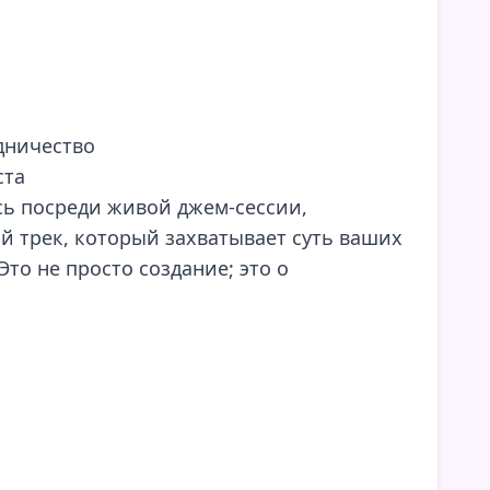
дничество
ста
есь посреди живой джем-сессии,
й трек, который захватывает суть ваших
то не просто создание; это о