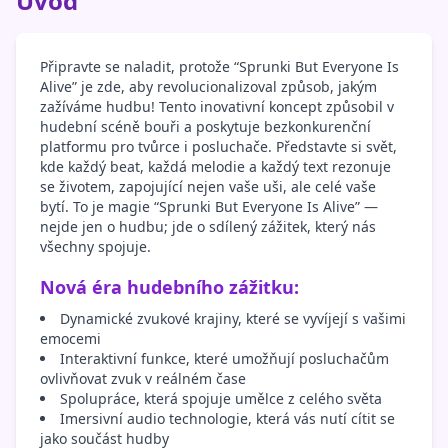
Úvod
Připravte se naladit, protože “Sprunki But Everyone Is
Alive” je zde, aby revolucionalizoval způsob, jakým
zažíváme hudbu! Tento inovativní koncept způsobil v
hudební scéně bouři a poskytuje bezkonkurenční
platformu pro tvůrce i posluchače. Představte si svět,
kde každý beat, každá melodie a každý text rezonuje
se životem, zapojující nejen vaše uši, ale celé vaše
bytí. To je magie “Sprunki But Everyone Is Alive” —
nejde jen o hudbu; jde o sdílený zážitek, který nás
všechny spojuje.
Nová éra hudebního zážitku:
Dynamické zvukové krajiny, které se vyvíjejí s vašimi
emocemi
Interaktivní funkce, které umožňují posluchačům
ovlivňovat zvuk v reálném čase
Spolupráce, která spojuje umělce z celého světa
Imersivní audio technologie, která vás nutí cítit se
jako součást hudby