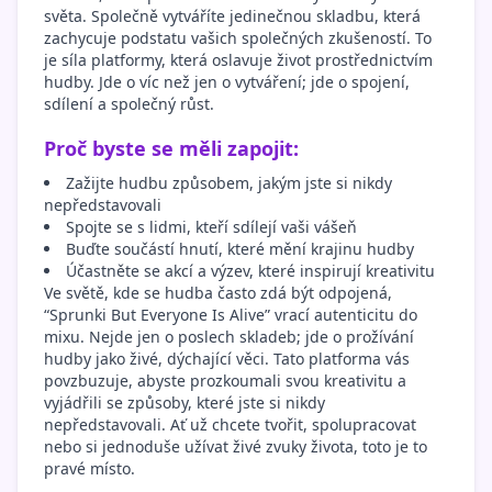
světa. Společně vytváříte jedinečnou skladbu, která
zachycuje podstatu vašich společných zkušeností. To
je síla platformy, která oslavuje život prostřednictvím
hudby. Jde o víc než jen o vytváření; jde o spojení,
sdílení a společný růst.
Proč byste se měli zapojit:
Zažijte hudbu způsobem, jakým jste si nikdy
nepředstavovali
Spojte se s lidmi, kteří sdílejí vaši vášeň
Buďte součástí hnutí, které mění krajinu hudby
Účastněte se akcí a výzev, které inspirují kreativitu
Ve světě, kde se hudba často zdá být odpojená,
“Sprunki But Everyone Is Alive” vrací autenticitu do
mixu. Nejde jen o poslech skladeb; jde o prožívání
hudby jako živé, dýchající věci. Tato platforma vás
povzbuzuje, abyste prozkoumali svou kreativitu a
vyjádřili se způsoby, které jste si nikdy
nepředstavovali. Ať už chcete tvořit, spolupracovat
nebo si jednoduše užívat živé zvuky života, toto je to
pravé místo.