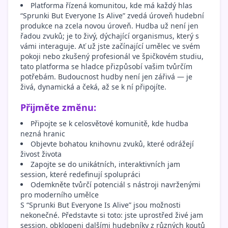
Platforma řízená komunitou, kde má každý hlas
“Sprunki But Everyone Is Alive” zvedá úroveň hudební
produkce na zcela novou úroveň. Hudba už není jen
řadou zvuků; je to živý, dýchající organismus, který s
vámi interaguje. Ať už jste začínající umělec ve svém
pokoji nebo zkušený profesionál ve špičkovém studiu,
tato platforma se hladce přizpůsobí vašim tvůrčím
potřebám. Budoucnost hudby není jen zářivá — je
živá, dynamická a čeká, až se k ní připojíte.
Přijměte změnu:
Připojte se k celosvětové komunitě, kde hudba
nezná hranic
Objevte bohatou knihovnu zvuků, které odrážejí
živost života
Zapojte se do unikátních, interaktivních jam
session, které redefinují spolupráci
Odemkněte tvůrčí potenciál s nástroji navrženými
pro moderního umělce
S “Sprunki But Everyone Is Alive” jsou možnosti
nekonečné. Představte si toto: jste uprostřed živé jam
session, obklopeni dalšími hudebníky z různých koutů