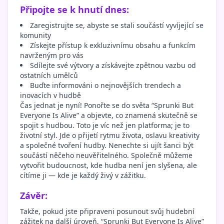
Připojte se k hnutí dnes:
Zaregistrujte se, abyste se stali součástí vyvíjející se
komunity
Získejte přístup k exkluzivnímu obsahu a funkcím
navrženým pro vás
Sdílejte své výtvory a získávejte zpětnou vazbu od
ostatních umělců
Buďte informováni o nejnovějších trendech a
inovacích v hudbě
Čas jednat je nyní! Ponořte se do světa “Sprunki But
Everyone Is Alive” a objevte, co znamená skutečně se
spojit s hudbou. Toto je víc než jen platforma; je to
životní styl. Jde o přijetí rytmu života, oslavu kreativity
a společné tvoření hudby. Nenechte si ujít šanci být
součástí něčeho neuvěřitelného. Společně můžeme
vytvořit budoucnost, kde hudba není jen slyšena, ale
cítíme ji — kde je každý živý v zážitku.
Závěr:
Takže, pokud jste připraveni posunout svůj hudební
zážitek na další úroveň, “Sprunki But Everyone Is Alive”