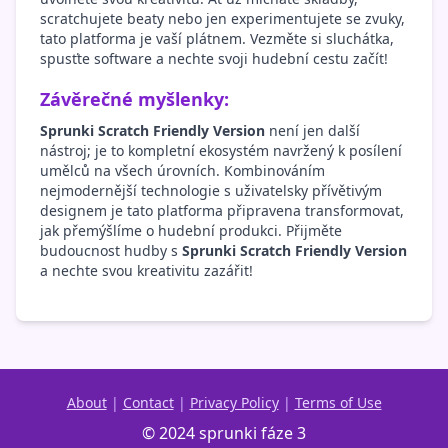
scratchujete beaty nebo jen experimentujete se zvuky,
tato platforma je vaší plátnem. Vezměte si sluchátka,
spusťte software a nechte svoji hudební cestu začít!
Závěrečné myšlenky:
Sprunki Scratch Friendly Version
není jen další
nástroj; je to kompletní ekosystém navržený k posílení
umělců na všech úrovních. Kombinováním
nejmodernější technologie s uživatelsky přívětivým
designem je tato platforma připravena transformovat,
jak přemýšlíme o hudební produkci. Přijměte
budoucnost hudby s
Sprunki Scratch Friendly Version
a nechte svou kreativitu zazářit!
About
|
Contact
|
Privacy Policy
|
Terms of Use
© 2024 sprunki fáze 3