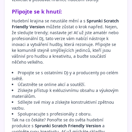
Připojte se k hnutí:
Hudební krajina se neustále mění a s
Sprunki Scratch
Friendly Version
můžete zůstat o krok napřed. Nejen,
že sledujte trendy; nastavte je! Ať už jste amatér nebo
profesionální DJ, tato verze vám nabízí nástroje k
inovaci a vytváření hudby, která rezonuje. Připojte se
ke komunitě stejně smýšlejících jedinců, kteří jsou
vášniví pro hudbu a kreativitu, a buďte součástí
něčeho velkého.
Propojte se s ostatními DJ-y a producenty po celém
světě.
Účastněte se online akcí a soutěží.
Získejte přístup k exkluzivnímu obsahu a výukovým
materiálům.
Sdílejte své mixy a získejte konstruktivní zpětnou
vazbu.
Spolupracujte s profesionály z oboru.
Tak na co čekáte? Ponořte se do světa hudební
produkce s
Sprunki Scratch Friendly Version
a
uvolněte svou kreativitu. Ať už mícháte skladby,