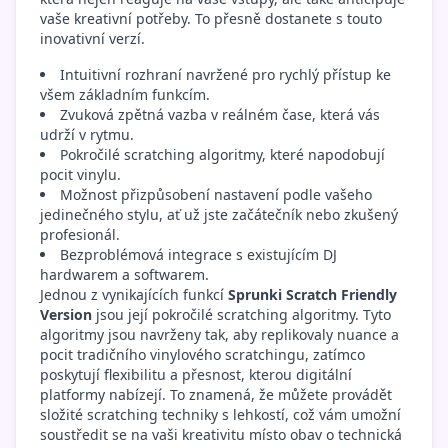
vaše kreativní potřeby. To přesně dostanete s touto
inovativní verzí.
Intuitivní rozhraní navržené pro rychlý přístup ke
všem základním funkcím.
Zvuková zpětná vazba v reálném čase, která vás
udrží v rytmu.
Pokročilé scratching algoritmy, které napodobují
pocit vinylu.
Možnost přizpůsobení nastavení podle vašeho
jedinečného stylu, ať už jste začátečník nebo zkušený
profesionál.
Bezproblémová integrace s existujícím DJ
hardwarem a softwarem.
Jednou z vynikajících funkcí
Sprunki Scratch Friendly
Version
jsou její pokročilé scratching algoritmy. Tyto
algoritmy jsou navrženy tak, aby replikovaly nuance a
pocit tradičního vinylového scratchingu, zatímco
poskytují flexibilitu a přesnost, kterou digitální
platformy nabízejí. To znamená, že můžete provádět
složité scratching techniky s lehkostí, což vám umožní
soustředit se na vaši kreativitu místo obav o technická