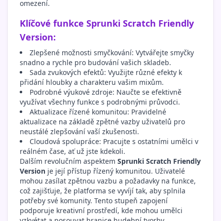
omezení.
Klíčové funkce Sprunki Scratch Friendly
Version:
Zlepšené možnosti smyčkování: Vytvářejte smyčky
snadno a rychle pro budování vašich skladeb.
Sada zvukových efektů: Využijte různé efekty k
přidání hloubky a charakteru vašim mixům.
Podrobné výukové zdroje: Naučte se efektivně
využívat všechny funkce s podrobnými průvodci.
Aktualizace řízené komunitou: Pravidelné
aktualizace na základě zpětné vazby uživatelů pro
neustálé zlepšování vaší zkušenosti.
Cloudová spolupráce: Pracujte s ostatními umělci v
reálném čase, ať už jste kdekoli.
Dalším revolučním aspektem
Sprunki Scratch Friendly
Version
je její přístup řízený komunitou. Uživatelé
mohou zasílat zpětnou vazbu a požadavky na funkce,
což zajišťuje, že platforma se vyvíjí tak, aby splnila
potřeby své komunity. Tento stupeň zapojení
podporuje kreativní prostředí, kde mohou umělci
vzkvétat a posouvat hranice hudební tvorby.