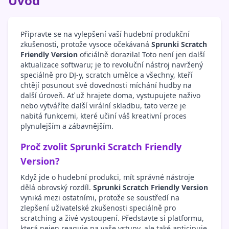
Úvod
Připravte se na vylepšení vaší hudební produkční
zkušenosti, protože vysoce očekávaná
Sprunki Scratch
Friendly Version
oficiálně dorazila! Toto není jen další
aktualizace softwaru; je to revoluční nástroj navržený
speciálně pro DJ-y, scratch umělce a všechny, kteří
chtějí posunout své dovednosti míchání hudby na
další úroveň. Ať už hrajete doma, vystupujete naživo
nebo vytváříte další virální skladbu, tato verze je
nabitá funkcemi, které učiní váš kreativní proces
plynulejším a zábavnějším.
Proč zvolit Sprunki Scratch Friendly
Version?
Když jde o hudební produkci, mít správné nástroje
dělá obrovský rozdíl.
Sprunki Scratch Friendly Version
vyniká mezi ostatními, protože se soustředí na
zlepšení uživatelské zkušenosti speciálně pro
scratching a živé vystoupení. Představte si platformu,
která nejen reaguje na vaše vstupy, ale také anticipuje