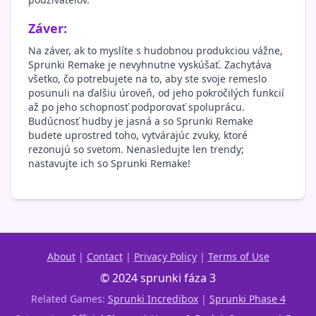
Záver:
Na záver, ak to myslíte s hudobnou produkciou vážne,
Sprunki Remake je nevyhnutne vyskúšať. Zachytáva
všetko, čo potrebujete na to, aby ste svoje remeslo
posunuli na ďalšiu úroveň, od jeho pokročilých funkcií
až po jeho schopnosť podporovať spoluprácu.
Budúcnosť hudby je jasná a so Sprunki Remake
budete uprostred toho, vytvárajúc zvuky, ktoré
rezonujú so svetom. Nenasledujte len trendy;
nastavujte ich so Sprunki Remake!
About
|
Contact
|
Privacy Policy
|
Terms of Use
© 2024 sprunki fáza 3
Related Games:
Sprunki Incredibox
|
Sprunki Phase 4