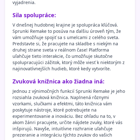
vyjadrenia.
Sila spolupráce:
V dnešnej hudobnej krajine je spolupráca kľúčová.
Sprunki Remake to posúva na ďalšiu úroveň tým, že
vám umožňuje spojiť sa s umelcami z celého sveta.
Predstavte si, že pracujete na skladbe s niekým na
druhej strane sveta v reálnom čase! Platforma
uľahčuje tieto interakcie, čo umožňuje skutočne
spolupracujúci zážitok, ktorý môže viesť k niektorým z
najinovatívnejších hudieb, ktoré kedy vytvoríte.
Zvuková knižnica ako žiadna iná:
Jednou z výnimočných funkcií Sprunki Remake je jeho
rozsiahla zvuková knižnica. Naplnená rôznymi
vzorkami, slučkami a efektmi, táto knižnica vám
poskytuje nástroje, ktoré potrebujete na
experimentovanie a inováciu. Bez ohľadu na to, v
akom žánri pracujete, určite nájdete zvuky, ktoré vás
inšpirujú. Navyše, intuitívne rozhranie uľahčuje
prezeranie a integráciu týchto zvukov do vašich