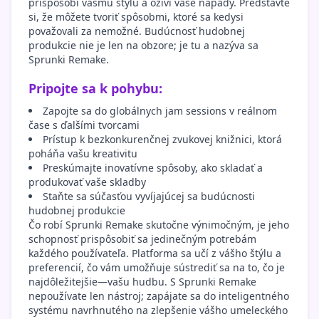
prispôsobí vášmu štýlu a oživí vaše nápady. Predstavte
si, že môžete tvoriť spôsobmi, ktoré sa kedysi
považovali za nemožné. Budúcnosť hudobnej
produkcie nie je len na obzore; je tu a nazýva sa
Sprunki Remake.
Pripojte sa k pohybu:
Zapojte sa do globálnych jam sessions v reálnom
čase s ďalšími tvorcami
Prístup k bezkonkurenčnej zvukovej knižnici, ktorá
poháňa vašu kreativitu
Preskúmajte inovatívne spôsoby, ako skladať a
produkovať vaše skladby
Staňte sa súčasťou vyvíjajúcej sa budúcnosti
hudobnej produkcie
Čo robí Sprunki Remake skutočne výnimočným, je jeho
schopnosť prispôsobiť sa jedinečným potrebám
každého používateľa. Platforma sa učí z vášho štýlu a
preferencií, čo vám umožňuje sústrediť sa na to, čo je
najdôležitejšie—vašu hudbu. S Sprunki Remake
nepoužívate len nástroj; zapájate sa do inteligentného
systému navrhnutého na zlepšenie vášho umeleckého