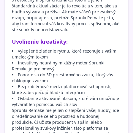
štandardná aktualizácia; je to revolúcia v tom, ako sa
hudba vytvára a prežíva. Ak máte vášeň pre zvukový
dizajn, pripútajte sa, pretože Sprunki Remake je tu,
aby transformoval váš kreatívny proces spôsobmi, aké
ste si nikdy nepredstavovali.
Uvoľnenie kreativity:
Vylepšené zladenie rytmu, ktoré rezonuje s vaším
umeleckým tokom
Inovatívny neurálny mixážny motor Sprunki
Remake je prelomový
Ponorte sa do 3D priestorového zvuku, ktorý vás
obklopuje zvukom
Bezproblémové medzi-platformové schopnosti,
ktoré zabezpečujú hladkú integráciu
Ovládanie aktivované hlasom, ktoré vám umožňuje
vytvárať len pomocou vašich slov
Sprunki Remake nie je len o zlepšení vašej hudby; ide
o redefinovanie celého prostredia hudobnej
produkcie. Či už ste producent v spálni alebo
profesionálny zvukový inžinier, táto platforma sa