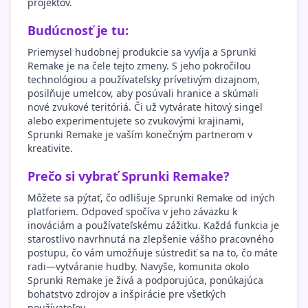
projektov.
Budúcnosť je tu:
Priemysel hudobnej produkcie sa vyvíja a Sprunki
Remake je na čele tejto zmeny. S jeho pokročilou
technológiou a používateľsky prívetivým dizajnom,
posilňuje umelcov, aby posúvali hranice a skúmali
nové zvukové teritóriá. Či už vytvárate hitový singel
alebo experimentujete so zvukovými krajinami,
Sprunki Remake je vaším konečným partnerom v
kreativite.
Prečo si vybrať Sprunki Remake?
Môžete sa pýtať, čo odlišuje Sprunki Remake od iných
platforiem. Odpoveď spočíva v jeho záväzku k
inováciám a používateľskému zážitku. Každá funkcia je
starostlivo navrhnutá na zlepšenie vášho pracovného
postupu, čo vám umožňuje sústrediť sa na to, čo máte
radi—vytváranie hudby. Navyše, komunita okolo
Sprunki Remake je živá a podporujúca, ponúkajúca
bohatstvo zdrojov a inšpirácie pre všetkých
používateľov.