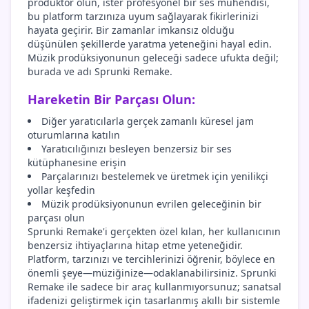
prodüktör olun, ister profesyonel bir ses mühendisi,
bu platform tarzınıza uyum sağlayarak fikirlerinizi
hayata geçirir. Bir zamanlar imkansız olduğu
düşünülen şekillerde yaratma yeteneğini hayal edin.
Müzik prodüksiyonunun geleceği sadece ufukta değil;
burada ve adı Sprunki Remake.
Hareketin Bir Parçası Olun:
Diğer yaratıcılarla gerçek zamanlı küresel jam
oturumlarına katılın
Yaratıcılığınızı besleyen benzersiz bir ses
kütüphanesine erişin
Parçalarınızı bestelemek ve üretmek için yenilikçi
yollar keşfedin
Müzik prodüksiyonunun evrilen geleceğinin bir
parçası olun
Sprunki Remake'i gerçekten özel kılan, her kullanıcının
benzersiz ihtiyaçlarına hitap etme yeteneğidir.
Platform, tarzınızı ve tercihlerinizi öğrenir, böylece en
önemli şeye—müziğinize—odaklanabilirsiniz. Sprunki
Remake ile sadece bir araç kullanmıyorsunuz; sanatsal
ifadenizi geliştirmek için tasarlanmış akıllı bir sistemle