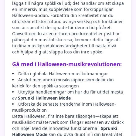
lägga till några spöklika ljud; det handlar om att skapa
en immersiv musikupplevelse som förkroppsligar
Halloween-andan. Förbättra din kreativitet när du
utforskar ett stort utbud av nya verktyg och funktioner
som är specifikt designade för denna tid på året.
Oavsett om du är en erfaren producent eller just har
påbörjat din musikaliska resa, kommer detta läge att
ta dina musikproduktionsfärdigheter till nästa nivå
och hjälpa dig att släppa loss din inre spöke.
Gå med i Halloween-musikrevolutionen:
Delta i globala Halloween-musikutmaningar
Anslut med andra musikskapare som delar din
kärlek för den spöklika säsongen
Utnyttja handledningar om hur du får ut det mesta
av
Sprunki Halloween Mode
Utforska de senaste trenderna inom Halloween-
musikproduktion
Detta Halloween, fira inte bara säsongen—skapa ett
musikaliskt mästerverk som fångar essensen av skräck
och nöje! Med de innovativa funktionerna i
Sprunki
Halloween Mode
kan du dyka djupt in i din kreativitet