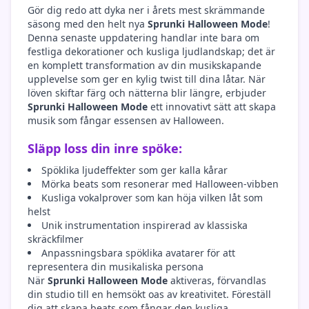
Gör dig redo att dyka ner i årets mest skrämmande
säsong med den helt nya
Sprunki Halloween Mode
!
Denna senaste uppdatering handlar inte bara om
festliga dekorationer och kusliga ljudlandskap; det är
en komplett transformation av din musikskapande
upplevelse som ger en kylig twist till dina låtar. När
löven skiftar färg och nätterna blir längre, erbjuder
Sprunki Halloween Mode
ett innovativt sätt att skapa
musik som fångar essensen av Halloween.
Släpp loss din inre spöke:
Spöklika ljudeffekter som ger kalla kårar
Mörka beats som resonerar med Halloween-vibben
Kusliga vokalprover som kan höja vilken låt som
helst
Unik instrumentation inspirerad av klassiska
skräckfilmer
Anpassningsbara spöklika avatarer för att
representera din musikaliska persona
När
Sprunki Halloween Mode
aktiveras, förvandlas
din studio till en hemsökt oas av kreativitet. Föreställ
dig att skapa beats som fångar den kusliga