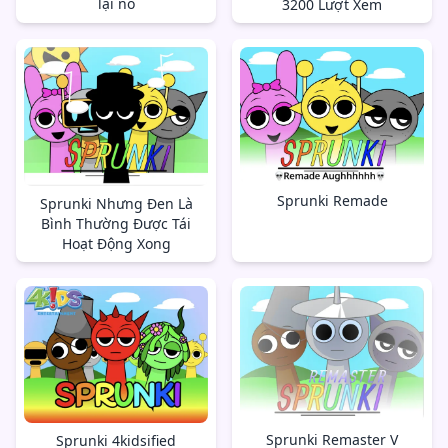
lại nó
3200 Lượt Xem
Sprunki Remade
Sprunki Nhưng Đen Là
Bình Thường Được Tái
Hoạt Động Xong
Sprunki Remaster V
Sprunki 4kidsified