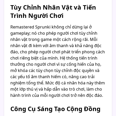
Tùy Chỉnh Nhân Vật và Tiến
Trình Người Chơi
Remastered Sprunki không chỉ dừng lại ở
gameplay; nó cho phép người chơi tùy chỉnh
nhân vật trong game một cách rộng rãi. Mỗi
nhân vật đi kèm với âm thanh và khả năng độc
đáo, cho phép người chơi phát triển phong cách
chơi riêng biệt của mình. Hệ thống tiến trình
thưởng cho người chơi vì sự cống hiến của họ,
mở khóa các tùy chọn tùy chỉnh độc quyền và
các yếu tố âm thanh hiếm có, nâng cao trải
nghiệm tổng thể. Mức độ cá nhân hóa này thêm
một lớp thú vị và hấp dẫn vào trò chơi, làm cho
hành trình của mỗi người chơi trở nên độc đáo.
Công Cụ Sáng Tạo Cộng Đồng