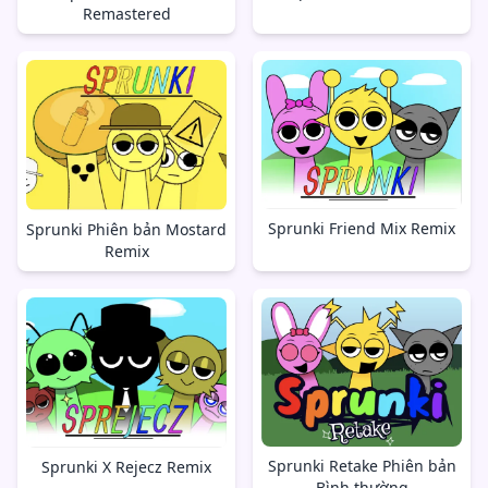
Remastered
Sprunki Friend Mix Remix
Sprunki Phiên bản Mostard
Remix
Sprunki Retake Phiên bản
Sprunki X Rejecz Remix
Bình thường