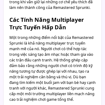
trong khi vẫn giữ lại những cơ chế yêu thích đã
làm nên thành công của Remastered Sprunki.
Các Tính Năng Multiplayer
Trực Tuyến Hấp Dẫn
Một trong những điểm nổi bật của Remastered
Sprunki là khả năng multiplayer trực tuyến
mạnh mẽ của nó. Người chơi có thể hợp tác
trong việc sáng tạo âm nhạc hoặc tham gia vào
các trận đấu cạnh tranh. Hệ thống ghép cặp
đảm bảo rằng những người chơi có trình độ kỹ
năng tương tự được ghép lại với nhau, tạo ra
một trải nghiệm cân bằng và thú vị. Dù bạn
đang tìm kiếm một buổi jam với bạn bè hay cạnh
tranh với người khác, Remastered Sprunki cung
cấp một môi trường multiplayer liền mạch nâng
cao trải nghiệm chơi game tổng thể.