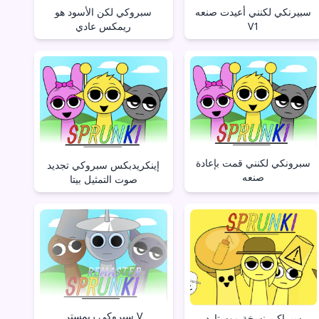
سبيرنكي لكنني أعيدت صنعه
سبروكي لكن الأسود هو
V1
ريمكس عادي
سبرونكي لكنني قمت بإعادة
إينكريدبكس سبروكي تجديد
صنعه
صوت التمثيل بيتا
سبروكي ريمستر V
سبراكي نسخة موستارد