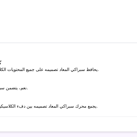
ك
يحافظ سبراكي المعاد تصميمه على جميع المحتويات الكلاسيكية بشكل مثالي بينما يعززها بالتكنولوجيا والميزات الحديثة.
نعم، يتضمن سبراكي المعاد تصميمه توافقًا شاملًا مع جميع الإصدارات السابقة.
يجمع محرك سبراكي المعاد تصميمه بين دفء الكلاسيكيات ودقة الرقمية الحديثة للحصول على جودة صوت لا مثيل لها.