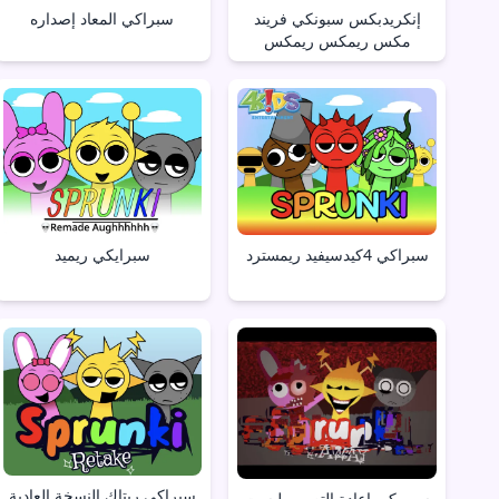
إنكريدبكس سبونكي فريند
سبراكي المعاد إصداره
مكس ريمكس ريمكس
سبرايكي ريميد
سبراكي 4كيدسيفيد ريمسترد
سبراكي ريتاك النسخة العادية
سبوركي إعادة التصوير ليست