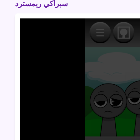
سبراكي ريمسترد