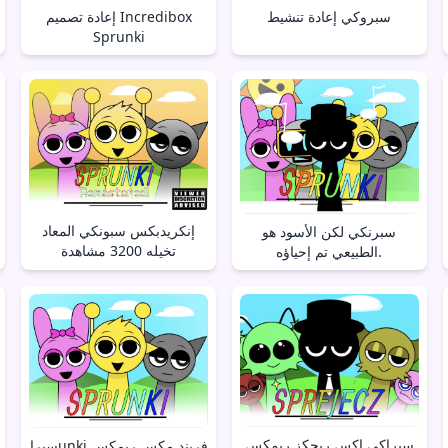
سبروكي إعادة تنشيط
إعادة تصميم Incredibox
Sprunki
إنكريدبكس سبونكي المعاد
سبرنكي لكن الأسود هو
تخيله 3200 مشاهدة
الطبيعي تم إحياؤه.
سبراكي إكس ريجكز ريمكس
سبراunki فريند مكس ريمكس