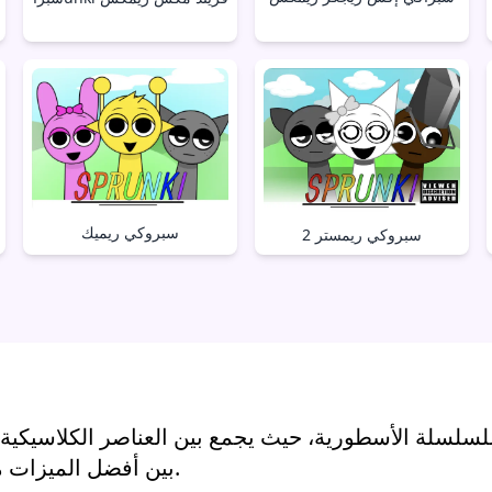
سبروكي ريميك
سبروكي ريمستر 2
لسلسلة الأسطورية، حيث يجمع بين العناصر الكلاسيكية وا
بين أفضل الميزات من جميع المراحل السابقة، مع تحسينها وإتقانها.