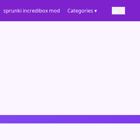
لغة
Categories ▾
sprunki incredibox mod