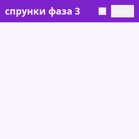
спрунки фаза 3
Язык