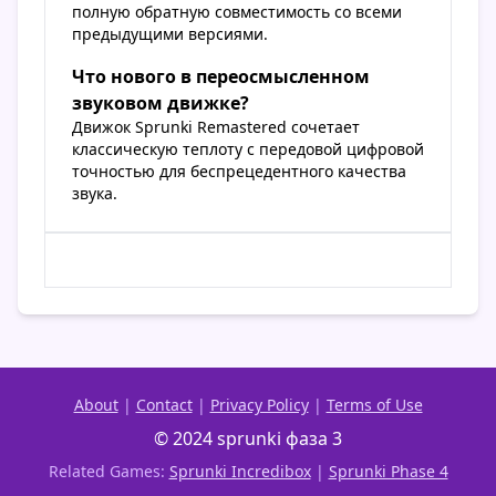
полную обратную совместимость со всеми
предыдущими версиями.
Что нового в переосмысленном
звуковом движке?
Движок Sprunki Remastered сочетает
классическую теплоту с передовой цифровой
точностью для беспрецедентного качества
звука.
About
|
Contact
|
Privacy Policy
|
Terms of Use
© 2024 sprunki фаза 3
Related Games:
Sprunki Incredibox
|
Sprunki Phase 4