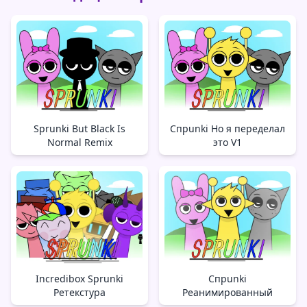
Sprunki But Black Is
Спрunki Но я переделал
Normal Remix
это V1
Incredibox Sprunki
Спрunki
Ретекстура
Реанимированный