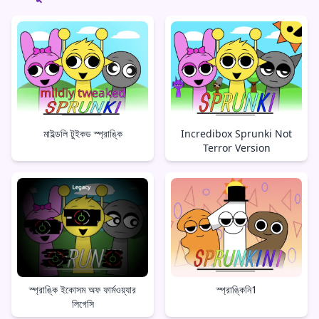
মাইল্ডলি টুইকড স্প্রাঙ্কি
Incredibox Sprunki Not
Terror Version
স্প্রাঙ্কি ইকোসম অফ ফার্মওয়্যার
স্প্রাঙ্কিনি1
লিগেসি