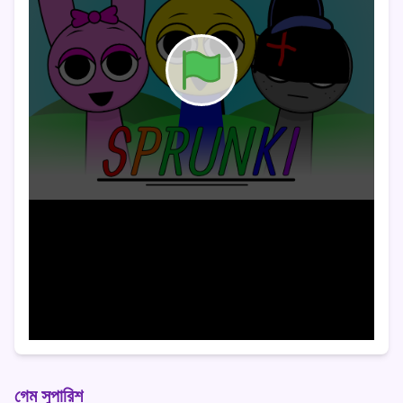
গেম সুপারিশ