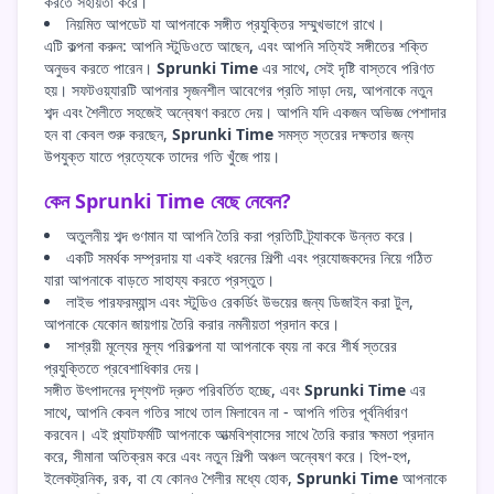
করতে সহায়তা করে।
নিয়মিত আপডেট যা আপনাকে সঙ্গীত প্রযুক্তির সম্মুখভাগে রাখে।
এটি কল্পনা করুন: আপনি স্টুডিওতে আছেন, এবং আপনি সত্যিই সঙ্গীতের শক্তি
অনুভব করতে পারেন।
Sprunki Time
এর সাথে, সেই দৃষ্টি বাস্তবে পরিণত
হয়। সফটওয়্যারটি আপনার সৃজনশীল আবেগের প্রতি সাড়া দেয়, আপনাকে নতুন
শব্দ এবং শৈলীতে সহজেই অন্বেষণ করতে দেয়। আপনি যদি একজন অভিজ্ঞ পেশাদার
হন বা কেবল শুরু করছেন,
Sprunki Time
সমস্ত স্তরের দক্ষতার জন্য
উপযুক্ত যাতে প্রত্যেকে তাদের গতি খুঁজে পায়।
কেন
Sprunki Time
বেছে নেবেন?
অতুলনীয় শব্দ গুণমান যা আপনি তৈরি করা প্রতিটি ট্র্যাককে উন্নত করে।
একটি সমর্থক সম্প্রদায় যা একই ধরনের শিল্পী এবং প্রযোজকদের নিয়ে গঠিত
যারা আপনাকে বাড়তে সাহায্য করতে প্রস্তুত।
লাইভ পারফরম্যান্স এবং স্টুডিও রেকর্ডিং উভয়ের জন্য ডিজাইন করা টুল,
আপনাকে যেকোন জায়গায় তৈরি করার নমনীয়তা প্রদান করে।
সাশ্রয়ী মূল্যের মূল্য পরিকল্পনা যা আপনাকে ব্যয় না করে শীর্ষ স্তরের
প্রযুক্তিতে প্রবেশাধিকার দেয়।
সঙ্গীত উৎপাদনের দৃশ্যপট দ্রুত পরিবর্তিত হচ্ছে, এবং
Sprunki Time
এর
সাথে, আপনি কেবল গতির সাথে তাল মিলাবেন না - আপনি গতির পূর্বনির্ধারণ
করবেন। এই প্ল্যাটফর্মটি আপনাকে আত্মবিশ্বাসের সাথে তৈরি করার ক্ষমতা প্রদান
করে, সীমানা অতিক্রম করে এবং নতুন শিল্পী অঞ্চল অন্বেষণ করে। হিপ-হপ,
ইলেকট্রনিক, রক, বা যে কোনও শৈলীর মধ্যে হোক,
Sprunki Time
আপনাকে