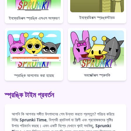
ইনক্রেডিবক্স স্প্রঙ্কস্টারড
ইনক্রেডিবক্স স্প্রঙ্কি এসএস সংস্করণ
অবজেক্টবক্স স্প্রুনকি
স্প্রাঙ্কি আপলোড করা হয়েছে
স্প্রঙ্কি টাইম প্রবর্তন
আপনি কি আপনার সঙ্গীত উৎপাদনের গেম উন্নত করতে প্রস্তুত? পরিচয় করিয়ে
দিচ্ছি
Sprunki Time
, বিপ্লবী প্ল্যাটফর্ম যা শিল্পী এবং প্রযোজকদের সৃষ্টির
উপায় পরিবর্তন করছে। এমন একটি বিশ্বে যেখানে শব্দই সবকিছু,
Sprunki