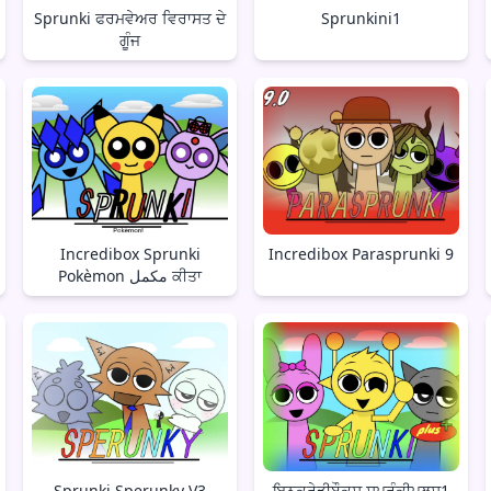
Sprunki ਫਰਮਵੇਅਰ ਵਿਰਾਸਤ ਦੇ
Sprunkini1
ਗੂੰਜ
Incredibox Sprunki
Incredibox Parasprunki 9
Pokèmon مکمل ਕੀਤਾ
Sprunki Sperunky V3
ਇਨਕ੍ਰੇਡੀਬੌਕਸ ਸਪ੍ਰੰਕੀਪਲਸ1