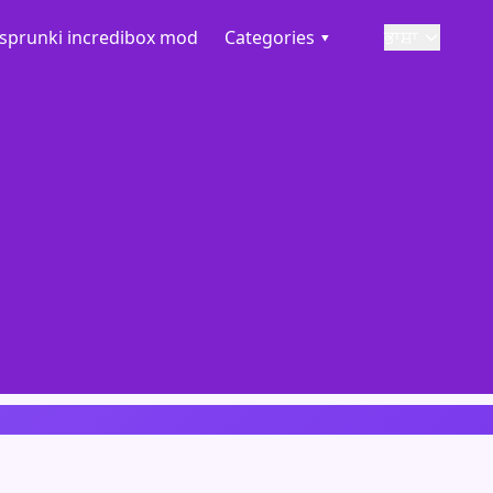
sprunki incredibox mod
Categories ▾
ਭਾਸ਼ਾ