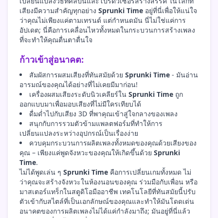
เปลี่ยนแปลงวิธีที่ศิลปินและโปรดิวเซอร์สร้างสรรค์ ในโลกที่
เสียงมีความสำคัญทุกอย่าง
Sprunki Time
อยู่ที่นี่เพื่อให้แน่ใจ
ว่าคุณไม่เพียงแค่ตามเทรนด์ แต่กำหนดมัน นี่ไม่ใช่แค่การ
อัปเดต; นี่คือการเคลื่อนไหวทั้งหมดในกระบวนการสร้างเพลง
ที่จะทำให้คุณตื่นตาตื่นใจ
ก้าวเข้าสู่อนาคต:
สัมผัสการผสมเสียงที่ทันสมัยด้วย
Sprunki Time
- มันอ่าน
อารมณ์ของคุณได้อย่างที่ไม่เคยมีมาก่อน!
เครื่องผสมเสียงระดับนิวเคลียร์ใน
Sprunki Time
ถูก
ออกแบบมาเพื่อมอบเสียงที่ไม่มีใครเทียบได้
ดื่มด่ำไปกับเสียง 3D ที่พาคุณเข้าสู่ใจกลางของเพลง
สนุกกับการรวมตัวข้ามแพลตฟอร์มที่ทำให้การ
เปลี่ยนแปลงระหว่างอุปกรณ์เป็นเรื่องง่าย
ควบคุมกระบวนการผลิตเพลงทั้งหมดของคุณด้วยเสียงของ
คุณ – เพียงแค่พูดจังหวะของคุณให้เกิดขึ้นด้วย
Sprunki
Time
.
ไม่ได้พูดเล่น ๆ
Sprunki Time
คือการเปลี่ยนเกมทั้งหมด ไม่
ว่าคุณจะสร้างจังหวะในห้องนอนของคุณ ร่วมมือกับเพื่อน หรือ
มาสเตอร์แทร็กในสตูดิโอมืออาชีพ เทคโนโลยีที่ทันสมัยนี้ปรับ
ตัวเข้ากับสไตล์ที่เป็นเอกลักษณ์ของคุณและทำให้มันโดดเด่น
อนาคตของการผลิตเพลงไม่ได้แค่กำลังมาถึง; มันอยู่ที่นี่แล้ว