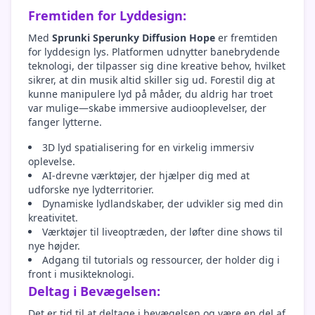
Fremtiden for Lyddesign:
Med
Sprunki Sperunky Diffusion Hope
er fremtiden
for lyddesign lys. Platformen udnytter banebrydende
teknologi, der tilpasser sig dine kreative behov, hvilket
sikrer, at din musik altid skiller sig ud. Forestil dig at
kunne manipulere lyd på måder, du aldrig har troet
var mulige—skabe immersive audiooplevelser, der
fanger lytterne.
3D lyd spatialisering for en virkelig immersiv
oplevelse.
AI-drevne værktøjer, der hjælper dig med at
udforske nye lydterritorier.
Dynamiske lydlandskaber, der udvikler sig med din
kreativitet.
Værktøjer til liveoptræden, der løfter dine shows til
nye højder.
Adgang til tutorials og ressourcer, der holder dig i
front i musikteknologi.
Deltag i Bevægelsen:
Det er tid til at deltage i bevægelsen og være en del af