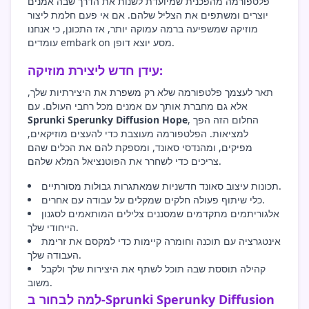
פלטפורמה מהפכנית שמיועדת לשנות את הדרך שבה אמנים
יוצרים ומשתפים את הצליל שלהם. אם אי פעם חלמת ליצור
מוזיקה שמשפיעה ברמה עמוקה יותר, אז התכונן, כי אנחנו
עומדים embark on מסע יוצא דופן.
עידן חדש ליצירת מוזיקה:
תאר לעצמך פלטפורמה שלא רק משפרת את היצירתיות שלך,
אלא גם מחברת אותך עם אמנים מכל רחבי העולם. עם
, החלום הזה הפך
Sprunki Sperunky Diffusion Hope
למציאות. הפלטפורמה מעוצבת כדי להעצים מוזיקאים,
מפיקים, ומהנדסי סאונד, ומספקת להם את הכלים שהם
צריכים כדי לשחרר את הפוטנציאל המלא שלהם.
תכונות עיצוב סאונד חדשניות שמאתגרות גבולות מסורתיים.
כלי שיתוף פעולה חלקים שמקלים על עבודה עם אחרים.
אלגוריתמים מתקדמים שמסננים צלילים המותאמים לסגנון
הייחודי שלך.
אינטגרציה עם תוכנה וחומרה קיימות כדי למקסם את זרימת
העבודה שלך.
קהילה תוססת שבה תוכל לשתף את היצירות שלך ולקבל
משוב.
למה לבחור ב-Sprunki Sperunky Diffusion