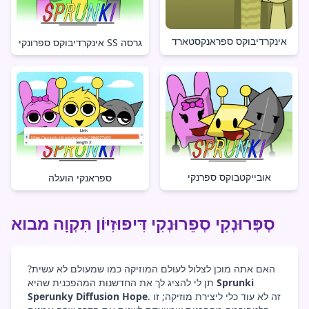
אינקרדיבוקס ספראנקסטארד
אינקרדיבוקס ספרונקי SS גרסה
אובייקטבוקס ספרנקי
ספראנקי הועלה
סְפְּרוּנְקִי סְפֵרוּנְקִי דִּיפוּזִיּוֹן תִּקְוָה מבוא
האם אתה מוכן לצלול לעולם המוזיקה כמו שמעולם לא עשית?
Sprunki
תן לי להציג לך את החדשנות המהפכנית שהיא
. זה לא עוד כלי ליצירת מוזיקה; זו
Sperunky Diffusion Hope