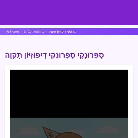
סְפְּרוּנְקִי סְפֵרוּנְקִי דִּיפוּזִיּוֹן תִּקְוָה
Community
Home
סְפְּרוּנְקִי סְפֵרוּנְקִי דִּיפוּזִיּוֹן תִּקְוָה