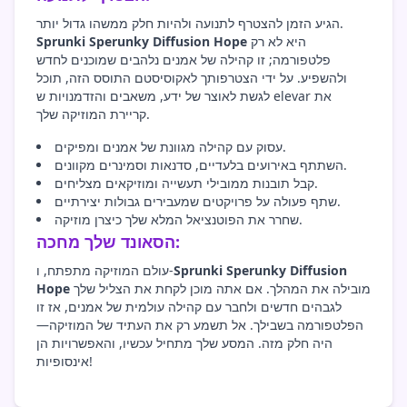
הגיע הזמן להצטרף לתנועה ולהיות חלק ממשהו גדול יותר.
היא לא רק
Sprunki Sperunky Diffusion Hope
פלטפורמה; זו קהילה של אמנים נלהבים שמוכנים לחדש
ולהשפיע. על ידי הצטרפותך לאקוסיסטם התוסס הזה, תוכל
לגשת לאוצר של ידע, משאבים והזדמנויות ש elevar את
קריירת המוזיקה שלך.
עסוק עם קהילה מגוונת של אמנים ומפיקים.
השתתף באירועים בלעדיים, סדנאות וסמינרים מקוונים.
קבל תובנות ממובילי תעשייה ומוזיקאים מצליחים.
שתף פעולה על פרויקטים שמעבירים גבולות יצירתיים.
שחרר את הפוטנציאל המלא שלך כיצרן מוזיקה.
הסאונד שלך מחכה:
Sprunki Sperunky Diffusion
עולם המוזיקה מתפתח, ו-
מובילה את המהלך. אם אתה מוכן לקחת את הצליל שלך
Hope
לגבהים חדשים ולחבר עם קהילה עולמית של אמנים, אז זו
הפלטפורמה בשבילך. אל תשמע רק את העתיד של המוזיקה—
היה חלק מזה. המסע שלך מתחיל עכשיו, והאפשרויות הן
אינסופיות!