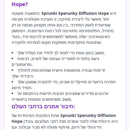
Hope?
היא
Sprunki Sperunky Diffusion Hope
התשובה פשוטה:
יותר מאשר כלי ליצירת מוזיקה; זו מערכת אקולוגית מקיפה
שמיועדת לאמן המודרני. בין אם אתה מקצוען מנוסה או רק
מתחיל, הפלטפורמה מתאימה לכל רמות המיומנות. הממשק
האינטואיטיבי שלה מאפשר למשתמשים להיכנס מיד, בעוד
שתכונות מתקדמות מספקות מקום לצמיחה ולחקירה.
משוב בזמן אמת כדי לעזור לך לחדד את הצליל שלך.
גישה בלעדית לספרייה עצומה של לופים, דגימות
ופראמטרים.
זרימות עבודה מותאמות אישית שמתאימות לתהליך
היצירתי שלך.
תמיכה בז'אנרים מוזיקליים שונים, כדי להבטיח שסגנון שלך
תמיד מיוצג.
עדכונים סדירים שמציגים תכונות חדשות בהתבסס על
משוב משתמשים ומגמות בתעשייה.
חיבור אמנים ברחבי העולם:
Sprunki Sperunky Diffusion
אחת התכונות המיוחדות של
היא היכולת שלה לחבר אמנים מכל רחבי הגלובוס. בעידן
Hope
הדיגיטלי של היום, שיתוף פעולה לא מכיר גבולות. עם