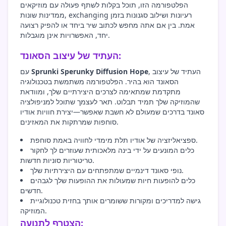
הפלטפורמה הזו, תוכל בקלות לשתף פעולה עם מוזיקאים
ממדינות שונות, exchanging רעיונות ושילוב סגנונות בזמן
אמת. בין אם אתה מחפש לכתוב שיר ביחד או להפיק רצועה
יחד, האפשרויות אינן מוגבלות.
העתיד של עיצוב הסאונד:
, העתיד של עיצוב
Sprunki Sperunky Diffusion Hope
עם
הסאונד הוא בהיר. הפלטפורמה משתמשת בטכנולוגיה
מתקדמת שמתאימה לצרכים היצירתיים שלך, ומוודאת
שהמוזיקה שלך תמיד תבלוט. תאר לעצמך שתוכל למניפולציה
סאונד בדרכים שמעולם לא חשבת שאפשר—יצירת חוויות אודיו
סוחפות שמרתקות את המאזינים.
ספציאליזציה של אודיו תלת מימדי לחוויה באמת סוחפת.
כלים המונעים על ידי בינה מלאכותית שעוזרים לך לחקור
טריטוריות סוניות חדשות.
נופי סאונד דינמיים שמתפתחים עם היצירתיות שלך.
כלים להופעות חיות שמעולות את ההופעות שלך לגבהים
חדשים.
גישה למדריכים ומקורות ששומרים אותך בחזית טכנולוגיית
המוזיקה.
הצטרף לתנועה: