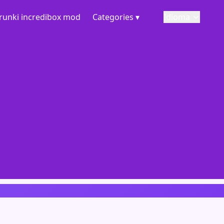
runki incredibox mod
Categories ▾
Idioma