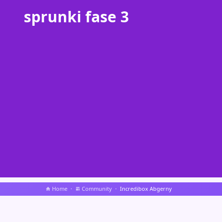
sprunki fase 3
Home
Community
Incredibox Abgerny