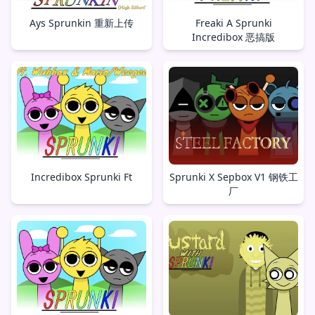
Ays Sprunkin 重新上传
Freaki A Sprunki
Incredibox 恶搞版
Incredibox Sprunki Ft
Sprunki X Sepbox V1 钢铁工
厂