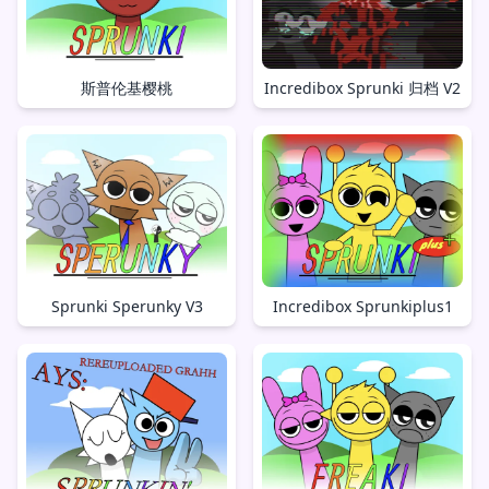
斯普伦基樱桃
Incredibox Sprunki 归档 V2
Sprunki Sperunky V3
Incredibox Sprunkiplus1