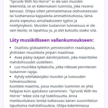
"Sprunki With No Horror" ei ole vain musiikin
tekemistä; se on kokemuksen luomista, joka resonoi
kanssasi. Olitpa sitten jammailemassa olohuoneessasi
tai tuottamassa kappaleita ammattistudiossa, tämä
alusta sopeutuu ainutlaatuiseen tyyliisi ja
mieltymyksiisi. Musiikin tuotannon tulevaisuus ei ole
vain käsite; se tapahtuu jo, ja olet kutsuttu osaksi sitä.
Liity musiikilliseen vallankumoukseen:
Osallistu globaaleihin jamisessioihin reaaliajassa,
yhdistäen muusikoita ympäri maailmaa.
Avaa pääsy laajaan äänikirjastoon, joka määrittelee
mahdollisuudet uudelleen.
Luo musiikkia työkaluilla, jotka rikkovat perinteisen
tuotannon rajoja.
Ryhdy edelläkävijäksi musiikin ja luovuuden
tulevaisuudessa.
Kuvittele maailma, jossa musiikin luominen on yhtä
helppoa kuin ajatuksesi sanominen. "Sprunki With No
Horror" tekee siitä nyt todellisuutta. Anna
mielikuvituksesi lentää tutkiessasi äänen suunnittelun
loputtomia mahdollisuuksia. Olitpa kokeilemassa