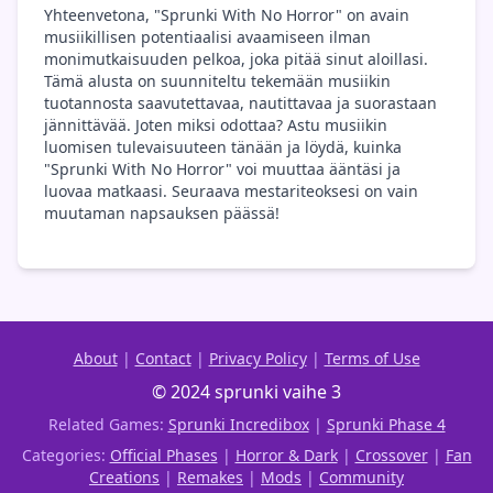
Yhteenvetona, "Sprunki With No Horror" on avain
musiikillisen potentiaalisi avaamiseen ilman
monimutkaisuuden pelkoa, joka pitää sinut aloillasi.
Tämä alusta on suunniteltu tekemään musiikin
tuotannosta saavutettavaa, nautittavaa ja suorastaan
jännittävää. Joten miksi odottaa? Astu musiikin
luomisen tulevaisuuteen tänään ja löydä, kuinka
"Sprunki With No Horror" voi muuttaa ääntäsi ja
luovaa matkaasi. Seuraava mestariteoksesi on vain
muutaman napsauksen päässä!
About
|
Contact
|
Privacy Policy
|
Terms of Use
© 2024 sprunki vaihe 3
Related Games:
Sprunki Incredibox
|
Sprunki Phase 4
Categories:
Official Phases
|
Horror & Dark
|
Crossover
|
Fan
Creations
|
Remakes
|
Mods
|
Community