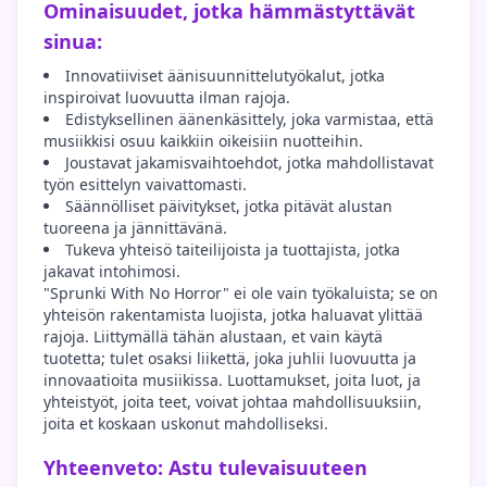
Ominaisuudet, jotka hämmästyttävät
sinua:
Innovatiiviset äänisuunnittelutyökalut, jotka
inspiroivat luovuutta ilman rajoja.
Edistyksellinen äänenkäsittely, joka varmistaa, että
musiikkisi osuu kaikkiin oikeisiin nuotteihin.
Joustavat jakamisvaihtoehdot, jotka mahdollistavat
työn esittelyn vaivattomasti.
Säännölliset päivitykset, jotka pitävät alustan
tuoreena ja jännittävänä.
Tukeva yhteisö taiteilijoista ja tuottajista, jotka
jakavat intohimosi.
"Sprunki With No Horror" ei ole vain työkaluista; se on
yhteisön rakentamista luojista, jotka haluavat ylittää
rajoja. Liittymällä tähän alustaan, et vain käytä
tuotetta; tulet osaksi liikettä, joka juhlii luovuutta ja
innovaatioita musiikissa. Luottamukset, joita luot, ja
yhteistyöt, joita teet, voivat johtaa mahdollisuuksiin,
joita et koskaan uskonut mahdolliseksi.
Yhteenveto: Astu tulevaisuuteen