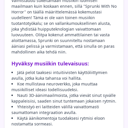
Valmistaudu sukeltamaan musiikin luomisen
maailmaan kuin koskaan ennen, sillä "Sprunki With No
Horror" on täällä määrittelemässä kokemustasi
uudelleen! Tämä ei ole vain toinen musiikin
tuotantotyökalu; se on vallankumouksellinen alusta,
joka yhdistää huipputeknologian vaivattomaan
luovuuteen. Olitpa kokenut ammattilainen tai vasta
aloittamassa, Sprunki on suunniteltu nostamaan
ääniasi pelissä ja varmistamaan, että sinulla on paras
mahdollinen aika tehdä niin.
Hyväksy musiikin tulevaisuus:
Jätä pelot taaksesi intuitiivisten käyttöliittymien
avulla, jotka kuka tahansa voi hallita.
Koe mullistava neuroverkko, joka muuttaa
musiikilliset ideasi todellisuudeksi.
Nauti 3D-äänimaailmoista, jotka vievät sinut syvälle
kappaleisiisi, saaden sinut tuntemaan jokaisen rytmin.
Yhteistyö eri laitteiden välillä vaivattomasti
saumattoman integraation avulla.
Käytä äänikomentoja tuodaksesi rytmisi eloon
nostamatta sormeasi.