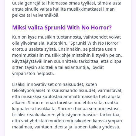
uusia genrejä tai hiomassa omaa tyyliäsi, tämä alusta
antaa sinulle valtaa hallita musiikkimatkaasi ilman
pelkoa tai vaivannäköä.
Miksi valita Sprunki With No Horror?
Kun on kyse musiikin tuotannosta, vaihtoehdot voivat
olla ylivoimaisia. Kuitenkin, "Sprunki With No Horror"
erottuu useista syistä. Ensinnäkin, se poistaa usein
monimutkaisiin musiikkiohjelmistoihin liittyvän pelon.
Käyttäjäystävällinen suunnittelu tarkoittaa, että olitpa
sitten täysin aloittelija tai asiantuntija, löydät
ympäristön helposti.
Lisäksi innovatiiviset ominaisuudet, kuten
tekoälypohjaiset miksausmahdollisuudet, varmistavat,
että musiikkisi kuulostaa ammattimaiselta heti alusta
alkaen. Sinun ei enää tarvitse huolehtia siitä, ovatko
kappaleesi tasokkaita; Sprunki hoitaa sen puolestasi.
Lisäksi reaaliaikainen yhteistyöominaisuus tarkoittaa,
että voit yhdistää muiden muusikoiden kanssa ympäri
maailmaa, vaihtaen ideoita ja luoden taikaa yhdessä.