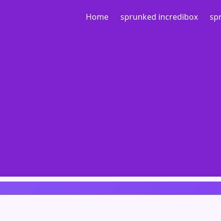
Home
sprunked incredibox
sp