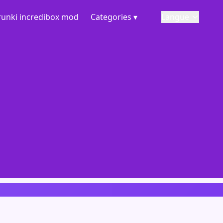
runki incredibox mod
Categories ▾
Langue