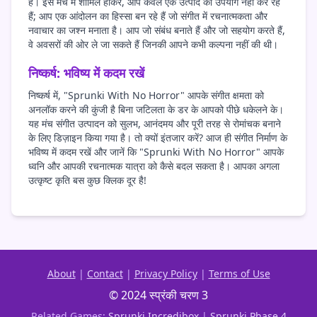
हैं। इस मंच में शामिल होकर, आप केवल एक उत्पाद का उपयोग नहीं कर रहे
हैं; आप एक आंदोलन का हिस्सा बन रहे हैं जो संगीत में रचनात्मकता और
नवाचार का जश्न मनाता है। आप जो संबंध बनाते हैं और जो सहयोग करते हैं,
वे अवसरों की ओर ले जा सकते हैं जिनकी आपने कभी कल्पना नहीं की थी।
निष्कर्ष: भविष्य में कदम रखें
निष्कर्ष में, "Sprunki With No Horror" आपके संगीत क्षमता को
अनलॉक करने की कुंजी है बिना जटिलता के डर के आपको पीछे धकेलने के।
यह मंच संगीत उत्पादन को सुलभ, आनंदमय और पूरी तरह से रोमांचक बनाने
के लिए डिज़ाइन किया गया है। तो क्यों इंतजार करें? आज ही संगीत निर्माण के
भविष्य में कदम रखें और जानें कि "Sprunki With No Horror" आपके
ध्वनि और आपकी रचनात्मक यात्रा को कैसे बदल सकता है। आपका अगला
उत्कृष्ट कृति बस कुछ क्लिक दूर है!
About
|
Contact
|
Privacy Policy
|
Terms of Use
© 2024 स्प्रंकी चरण 3
Related Games:
Sprunki Incredibox
|
Sprunki Phase 4