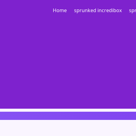
Home
sprunked incredibox
sp