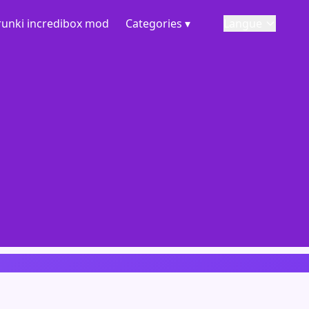
runki incredibox mod
Categories ▾
Langue