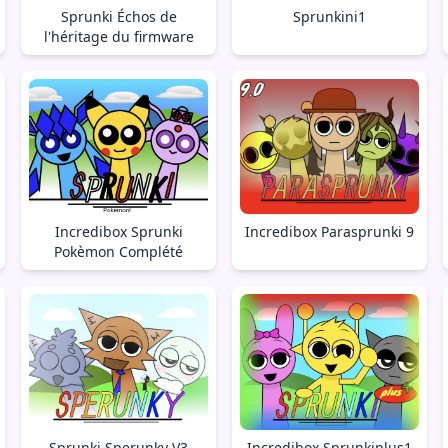
Sprunki Échos de
Sprunkini1
l'héritage du firmware
Incredibox Sprunki
Incredibox Parasprunki 9
Pokèmon Complété
Sprunki Sperunky V3
Incredibox Sprunkiplus1