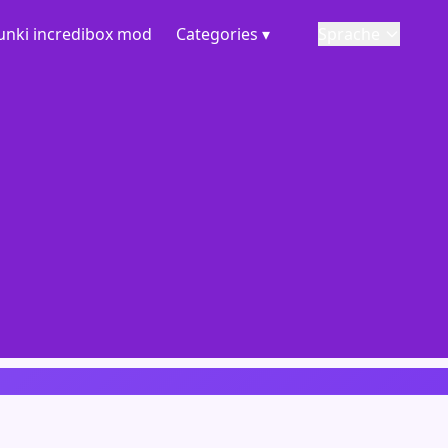
unki incredibox mod
Categories ▾
Sprache