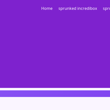
Home
sprunked incredibox
spr