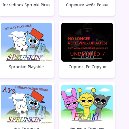
Incredibox Sprunki Pirus
Спрюнки Фейс Ревал
Sprunkin Playable
Спрunki Ре Спрунк
Ays Sprunkin
Фрики А Спрунки