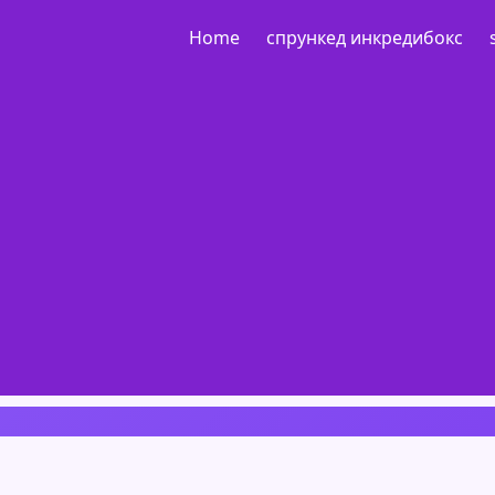
Home
спрункед инкредибокс