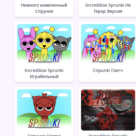
Немного измененный
Incredibox Sprunki Не
Спрунки
Терар Версия
Incredibox Sprunki
Спрunki Глитч
Играбельный
Спрунки Черри
Incredibox Sprunki