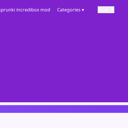
sprunki incredibox mod
Categories ▾
Язык