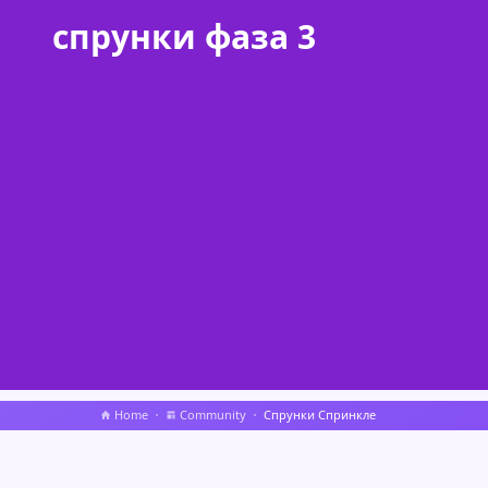
спрунки фаза 3
Home
Community
Спрунки Спринкле