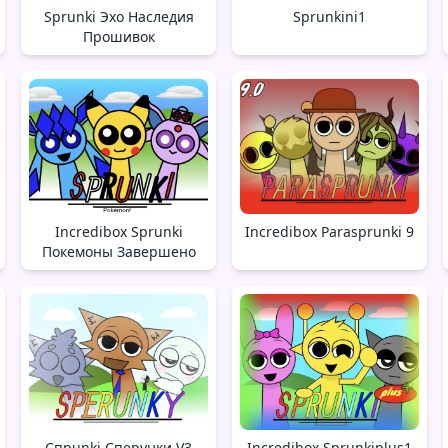
Sprunki Эхо Наследия
Sprunkini1
Прошивок
Incredibox Sprunki
Incredibox Parasprunki 9
Покемоны Завершено
Спрunki Сперунки V3
Incredibox Sprunkiplus1