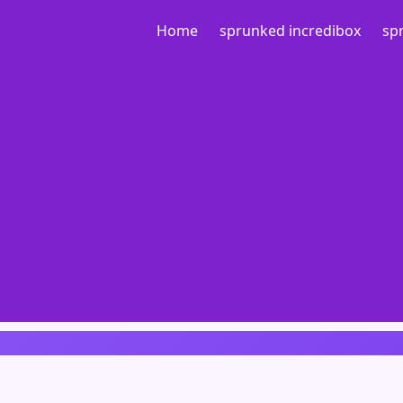
Home
sprunked incredibox
sp