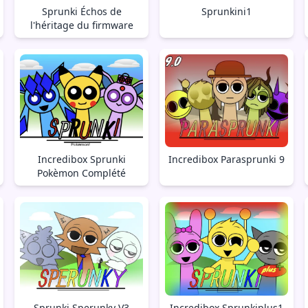
Sprunki Échos de
Sprunkini1
l'héritage du firmware
Incredibox Sprunki
Incredibox Parasprunki 9
Pokèmon Complété
Sprunki Sperunky V3
Incredibox Sprunkiplus1