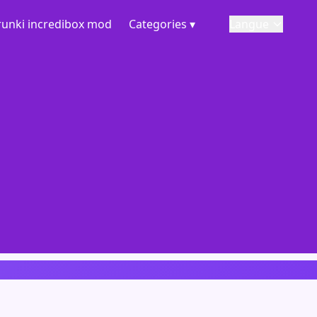
runki incredibox mod
Categories ▾
Langue