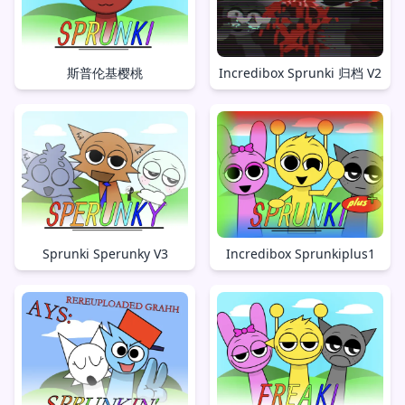
斯普伦基樱桃
Incredibox Sprunki 归档 V2
Sprunki Sperunky V3
Incredibox Sprunkiplus1