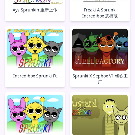
Ays Sprunkin 重新上传
Freaki A Sprunki
Incredibox 恶搞版
Incredibox Sprunki Ft
Sprunki X Sepbox V1 钢铁工
厂