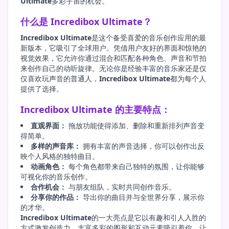
Ultimate
多彩宇宙的机会。
什么是 Incredibox Ultimate？
Incredibox Ultimate
是这个备受喜爱的音乐创作应用的最
新版本，它吸引了全球用户。凭借用户友好的界面和惊艳的
视觉效果，它允许你通过混合和匹配各种角色、声音和节拍
来创作自己的动听旋律。无论你是经验丰富的音乐家还是仅
仅喜欢玩声音的普通人，
Incredibox Ultimate
都为每个人
提供了选择。
Incredibox Ultimate 的主要特点：
直观界面：
拖放功能使得添加、删除和重新排列声音变
得简单。
多样的声音库：
拥有丰富的声音选择，你可以创作出反
映个人风格的独特曲目。
动画角色：
每个角色都带来自己独特的氛围，让你能够
可视化你的音乐创作。
合作机会：
与朋友组队，实时共同创作音乐。
分享你的作品：
导出你的曲目并与全世界分享，展示你
的才华。
Incredibox Ultimate
的一大亮点是它以有趣和引人入胜的
方式激发创造力。丰富多彩的图形和互动元素吸引着你，让