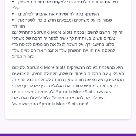
נצל את הבונוסים לכניסה כדי למקסם את חוויית המשחק
שלך
השתתף בקהילה ושיתוף את אהבתך לסלוטים
שמור עין על משחקים ומבצעים חדשים כדי לשפר את
חווייתך
להתחיל עם Sprunki More Slots זה קל! הרשם לחשבון בכמה
צעדים פשוטים, ותהיה לך גישה לספרייה רחבה של משחקי
סלוט בהישג ידך. אל תשכח לנצל את הבונוסים לכניסה כדי
למקסם את חוויית המשחק שלך ולהגביר את הסיכויים שלך
לזכות בגדול!
לסיכום, Sprunki More Slots היא מהפכנית בעולם המשחקים
באונליין. עם התכנים הייחודיים שלה, הקהילה החיה, והמבצעים
המרגשים, היא מציעה חוויה שאין כמותה לשחקנים בכל הרמות.
בין אם אתה מחפש לסובב את הגלגלים בכיף או לרדוף אחרי
ג'קפוטים שמשנים חיים, Sprunki More Slots היא היעד
בשבילך. אז, למה אתה מחכה? צלול לפעולה וגלה את
ההתרגשות של Sprunki More Slots היום!