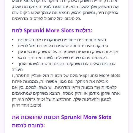
More Slots אינה רק חוויית משחק רגילה; זו הרפתקה שתיקח
את המשחק שלך לשלב הבא. עם הטכנולוגיה המתקדמת שלה,
גרפיקה חיה, ומשחק מרגש, תמצא את עצמך שקוע ביקום שבו
כל סיבוב יכול להוביל לפרסים מדהימים.
למה Sprunki More Slots בולטת:
נושאים וסיפורים ייחודיים שמסקרנים את השחקנים
גרפיקה באיכות גבוהה שהופכת כל מכונת מזל לחיים
מכניקות משחק חדשניות ששומרות על המשחק מרגש ורענן
ג'קפוטים פרוגרסיביים שיכולים לשנות את חייך ברגע
עדכונים רגילים עם משחקים ותכנים חדשים לשמור אותך
מעורב
העולם של מכונות מזל אונליין התפתח, ו-Sprunki More Slots
מובילה את המהלך. עם מגוון אפשרויות, ממכונות פירות
קלאסיות ועד מכונות וידאו מודרניות, יש משהו לכולם. בין אם
אתה שחקן מזדמן או ותיק מנוסה, תמצא משחקים שמתאימים
לסגנון ולהעדפות שלך. ההתרגשות של זכייה גדולה היא רק
סיבוב אחד רחוק!
תכונות שהופכות את Sprunki More Slots
לחובה לנסות: