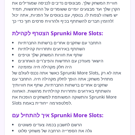
חוויית המשחק שלך. מבונוסים נדיבים לכניסה שמגדילים את
הקרן שלך ועד מבצעים יומיים ששומרים על ההתרגשות, תמיד
יש משהו לצפות לו. בנוסף, עם בונוסים על הפניות, אתה יכול
להזמין חברים להשתתף בכיף ולהרוויח פרסים תוך כדי כך!
הצטרף לקהילת Sprunki More Slots:
התחבר עם שחקנים אחרים ברשתות החברתיות
השתתף באירועים ותחרויות קהילתיות
שתף את חוויות המשחק שלך וטיפים
הישאר מעודכן עם החדשות והפיצ'רים האחרונים
היה חלק מקהילה חיה ומזמינה
כאשר אתה נכנס לעולם של Sprunki More Slots, אתה לא רק
מתחיל משחק; אתה הופך לחלק מקהילה חיה. התחבר עם
שחקנים אחרים ברשתות החברתיות, שתף את חוויותיך
והשתתף באירועים ותחרויות קהילתיות מרגשות. האחווה
והתשוקה המשותפת למשחקים הופכות את Sprunki More
Slots לפלטפורמה ייחודית באמת.
איך להתחיל עם Sprunki More Slots:
הרשם לחשבון בכמה צעדים פשוטים
גלה את הספרייה הרחבה של משחקי סלוט