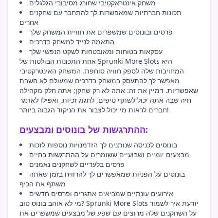
משחק אינטראקטיבי שחורג מסיבובי הגלגלים
תכונות חברתיות שמאפשרות לך להתחבר עם שחקנים
אחרים
פרסים ובונוסים שמשפרים את חוויית המשחק שלך
התאמה לנייד למשחק בדרכים
עסקאות בטוחות ומאובטחות לשקט הנפשי שלך
אחת התכונות הבולטות של Sprunki More Slots היא
המחויבות שלה לספק חוויה סוחפת. המשחק האינטרקטיבי
מאפשר לך להתעסק במשחק בדרכים שמעולם לא חשבת
שאפשריות. דמיין את זה: אתה לא רק שחקן; אתה חלק מקהילה
חיה שבה אתה יכול לשתף טיפים, לחגוג זכיות, ואפילו לאתגר
חברים לראות מי יכול לצבור את הניקוד הגבוה ביותר!
ההתרגשות של בונוסים ומבצעים:
בונוסים לכניסה שנותנים לך הזדמנויות נוספות לזכות
מבצעים יומיים ושבועיים ששומרים על ההתרגשות בחיים
פרסים בלעדיים לשחקנים נאמנים
בונוסים על הפניות שמאפשרים לך להרוויח בזמן שאתה
משתף את הכיף
אירועים עונתיים שמביאים אתגרים ופרסים חדשים
מי לא אוהב בונוס טוב? Sprunki More Slots יודעת איך לשמור
על השחקנים שלה מרוצים עם שפע של מבצעים שמשפרים את