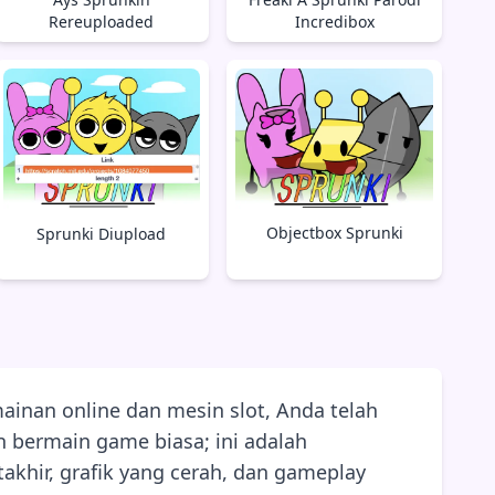
Rereuploaded
Incredibox
Objectbox Sprunki
Sprunki Diupload
ainan online dan mesin slot, Anda telah
 bermain game biasa; ini adalah
khir, grafik yang cerah, dan gameplay