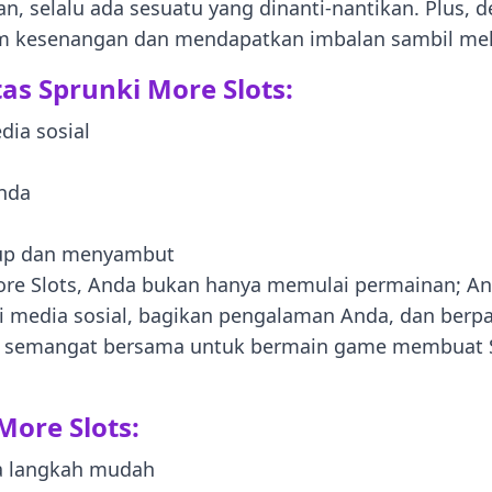
n, selalu ada sesuatu yang dinanti-nantikan. Plus,
 kesenangan dan mendapatkan imbalan sambil me
s Sprunki More Slots:
ia sosial
nda
dup dan menyambut
ore Slots, Anda bukan hanya memulai permainan; An
 media sosial, bagikan pengalaman Anda, dan berpa
 semangat bersama untuk bermain game membuat Sp
ore Slots:
a langkah mudah