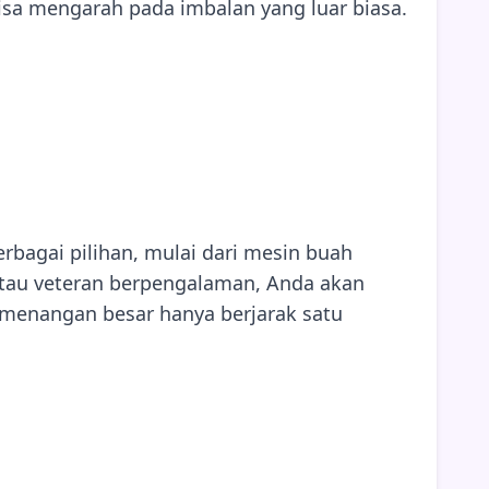
sa mengarah pada imbalan yang luar biasa.
rbagai pilihan, mulai dari mesin buah
atau veteran berpengalaman, Anda akan
menangan besar hanya berjarak satu