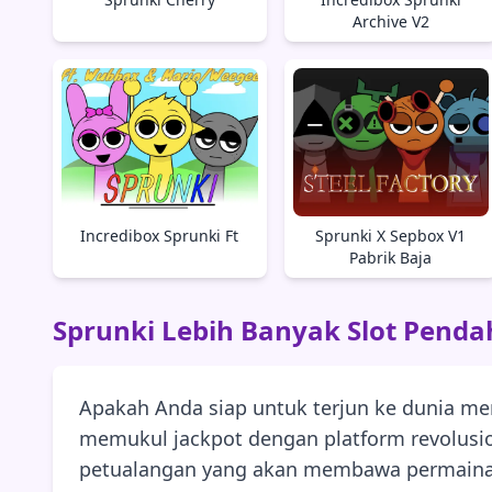
Archive V2
Incredibox Sprunki Ft
Sprunki X Sepbox V1
Pabrik Baja
Sprunki Lebih Banyak Slot Pend
Apakah Anda siap untuk terjun ke dunia me
memukul jackpot dengan platform revolusio
petualangan yang akan membawa permainan A