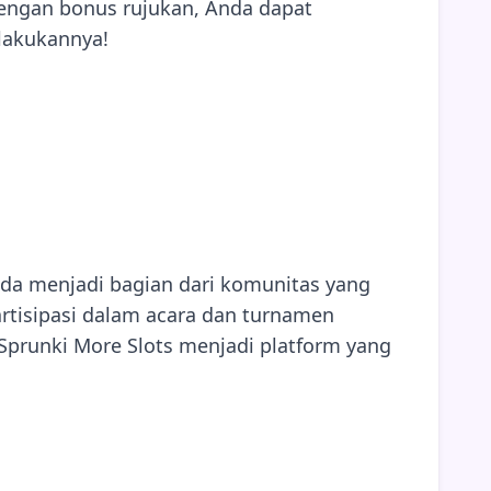
 dengan bonus rujukan, Anda dapat
lakukannya!
da menjadi bagian dari komunitas yang
rtisipasi dalam acara dan turnamen
runki More Slots menjadi platform yang