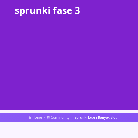
sprunki fase 3
Home
Community
Sprunki Lebih Banyak Slot