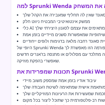
סאונד שאין לה תחליף שמעבירה את הקהל שלך
ממשק אינטואיטיבי המבטיח ניווט חלק
ים שמתאימים את עצמם לסגנון היצירתי שלך
שיתופיות שמאפשרות סשנים מיידיים בזמן אמת
ת סאונד רחבה מלאה בדגימות ולופים ייחודיים
היופי של Sprunki Wenda טמון בגישה החדשנית שלה ליצירת מוזיקה. דמיין שיש לך את הכוח לתמרן סאונד כמו שמעולם לא היה—הפלטפורמה הזו מאפשרת לך
סה בז'אנרים חדשים, Sprunki Wenda נועדה להעניק השראה ליצירתיות שלך ולדחוף את גבולות מה
שאפשרי בהפקת מוזיקה.
עיבוד אודיו בזמן אמת שמספק משוב מיידי
מותאמת אישית שמתאימה לשיטת העבודה שלך
כמות שמעשירות את הרעיונות המוזיקליים שלך
שות רב-פלטפורמית כך שתוכל ליצור בכל מקום