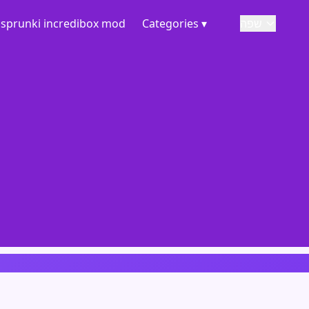
שפה
Categories ▾
sprunki incredibox mod