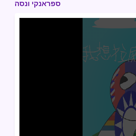
ספראנקי ונסה