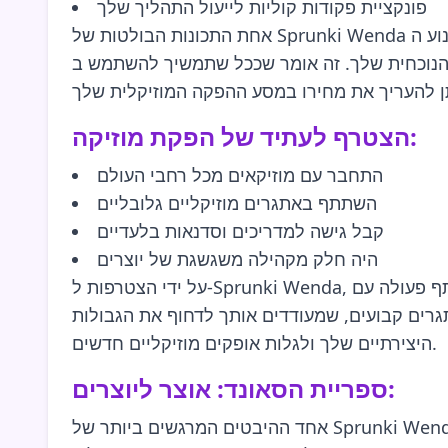
פונקציית פקודות קוליות לייעול התהליך שלך
אחת התכונות הבולטות של Sprunki Wenda היא היכולת שלה ללמוד מההעדפות המוזיקליות שלך. מנוע ה-AI מנתח את הפרויקטים הקודמים שלך ומציע דרכים
שככל שתמשיך להשתמש ב-Sprunki Wenda, היא תהפוך להיות יותר תואמת לסגנון שלך, מה שהופך אותה לשותפה
הצטרף לעתיד של הפקת מוזיקה:
התחבר עם מוזיקאים מכל רחבי העולם
השתתף באתגרים מוזיקליים גלובליים
קבל גישה למדריכים וסדנאות בלעדיים
היה חלק מקהילה משגשגת של יוצרים
על ידי הצטרפות ל-Sprunki Wenda, אתה לא רק משקיע בכלי תוכנה—אתה הופך לחלק מקהילה חיה של אמנים ומחדשים. תהיה לך הזדמנות לשתף פעולה עם
רים קבועים, שמעודדים אותך לדחוף את הגבולות
היצירתיים שלך ולגלות אופקים מוזיקליים חדשים.
ספריית הסאונד: אוצר ליוצרים:
אחד ההיבטים המרגשים ביותר של Sprunki Wenda הוא ספריית הסאונד הרחבה שלה. עם אלפי דגימות ולופים ייחודיים, ספריה זו היא אוצר עבור מוזיקאים