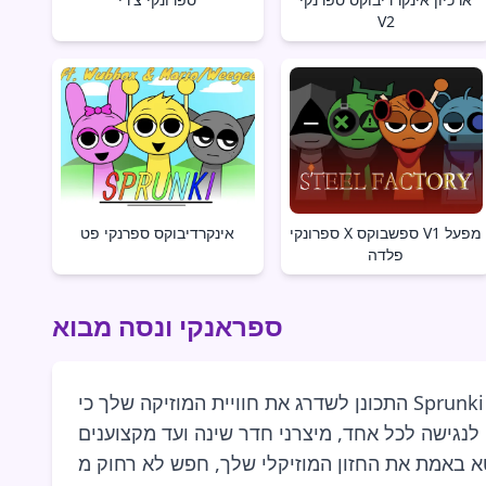
V2
ספרונקי X ספשבוקס V1 מפעל
אינקרדיבוקס ספרנקי פט
פלדה
ספראנקי ונסה מבוא
התכונן לשדרג את חוויית המוזיקה שלך כי Sprunki Wenda כאן, והיא מתכוונת לשנות את הדרך שבה אתה יוצר ומס享音! זה לא עוד כלי בארסנל הפקת המוזיקה
גישה לכל אחד, מיצרני חדר שינה ועד מקצוענים