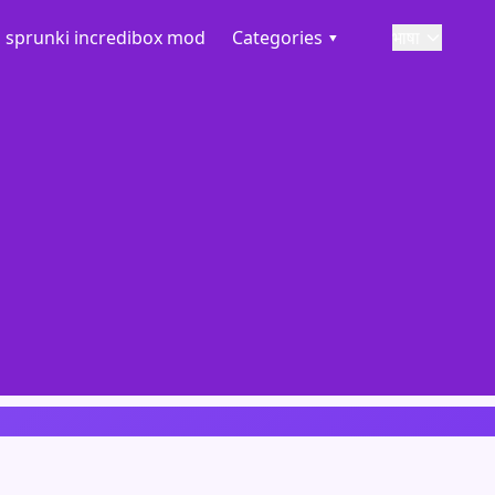
sprunki incredibox mod
Categories ▾
भाषा