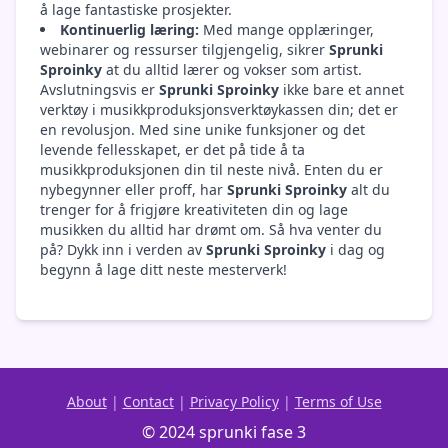
å lage fantastiske prosjekter.
Kontinuerlig læring:
Med mange opplæringer,
webinarer og ressurser tilgjengelig, sikrer
Sprunki
Sproinky
at du alltid lærer og vokser som artist.
Avslutningsvis er
Sprunki Sproinky
ikke bare et annet
verktøy i musikkproduksjonsverktøykassen din; det er
en revolusjon. Med sine unike funksjoner og det
levende fellesskapet, er det på tide å ta
musikkproduksjonen din til neste nivå. Enten du er
nybegynner eller proff, har
Sprunki Sproinky
alt du
trenger for å frigjøre kreativiteten din og lage
musikken du alltid har drømt om. Så hva venter du
på? Dykk inn i verden av
Sprunki Sproinky
i dag og
begynn å lage ditt neste mesterverk!
About
|
Contact
|
Privacy Policy
|
Terms of Use
© 2024 sprunki fase 3