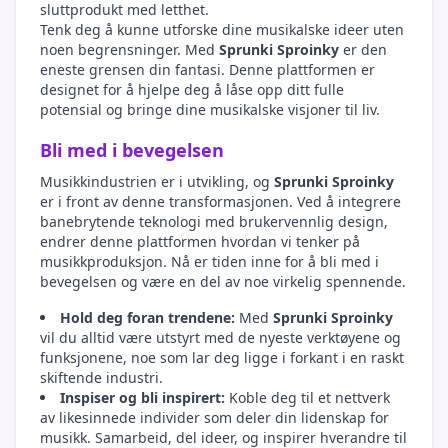
sluttprodukt med letthet.
Tenk deg å kunne utforske dine musikalske ideer uten
noen begrensninger. Med
Sprunki Sproinky
er den
eneste grensen din fantasi. Denne plattformen er
designet for å hjelpe deg å låse opp ditt fulle
potensial og bringe dine musikalske visjoner til liv.
Bli med i bevegelsen
Musikkindustrien er i utvikling, og
Sprunki Sproinky
er i front av denne transformasjonen. Ved å integrere
banebrytende teknologi med brukervennlig design,
endrer denne plattformen hvordan vi tenker på
musikkproduksjon. Nå er tiden inne for å bli med i
bevegelsen og være en del av noe virkelig spennende.
Hold deg foran trendene:
Med
Sprunki Sproinky
vil du alltid være utstyrt med de nyeste verktøyene og
funksjonene, noe som lar deg ligge i forkant i en raskt
skiftende industri.
Inspiser og bli inspirert:
Koble deg til et nettverk
av likesinnede individer som deler din lidenskap for
musikk. Samarbeid, del ideer, og inspirer hverandre til