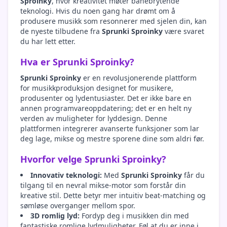
Sproinky
, hvor kreativitet møter banebrytende
teknologi. Hvis du noen gang har drømt om å
produsere musikk som resonnerer med sjelen din, kan
de nyeste tilbudene fra
Sprunki Sproinky
være svaret
du har lett etter.
Hva er Sprunki Sproinky?
Sprunki Sproinky
er en revolusjonerende plattform
for musikkproduksjon designet for musikere,
produsenter og lydentusiaster. Det er ikke bare en
annen programvareoppdatering; det er en helt ny
verden av muligheter for lyddesign. Denne
plattformen integrerer avanserte funksjoner som lar
deg lage, mikse og mestre sporene dine som aldri før.
Hvorfor velge Sprunki Sproinky?
Innovativ teknologi:
Med
Sprunki Sproinky
får du
tilgang til en nevral mikse-motor som forstår din
kreative stil. Dette betyr mer intuitiv beat-matching og
sømløse overganger mellom spor.
3D romlig lyd:
Fordyp deg i musikken din med
fantastiske romlige lydmuligheter. Føl at du er inne i