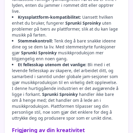
lyden, enten du jammer i rommet ditt eller opptrer
live.
Kryssplattform-kompatibilitet:
Uansett hvilken
enhet du bruker, fungerer
Sprunki Sproinky
uten
problemer på tvers av plattformer, slik at du kan lage
musikk på farten.
Stemmekontroll:
Tenk deg å bare snakke ideene
dine og se dem ta liv. Med stemmestyrte funksjoner
gjør
Sprunki Sproinky
musikkproduksjon mer
tilgjengelig enn noen gang.
Et fellesskap utenom det vanlige:
Bli med i et
levende fellesskap av skapere, del arbeidet ditt, og
samarbeid i sanntid under globale jam-sesjoner som
gjør musikkproduksjon til en virkelig delt opplevelse.
I denne hurtiggående industrien er det avgjørende å
ligge i forkant.
Sprunki Sproinky
handler ikke bare
om å henge med; det handler om å lede an i
musikkproduksjon. Plattformen tilpasser seg din
personlige stil, noe som gjør det enklere for deg å
uttrykke deg og produsere spor som er unikt dine.
Frigjøring av din kreativitet