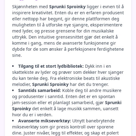
Skjønnheten med
Sprunki Sproinky
ligger i evnen til å
inspirere kreativitet. Enten du er en erfaren produsent
eller nettopp har begynt, gir denne plattformen deg
muligheten til å utforske nye sjangre, eksperimentere
med lyder, og presse grensene for din musikalske
uttrykk. Den intuitive grensesnittet gjør det enkelt å
komme i gang, mens de avanserte funksjonene gir
dybde for de som ønsker å perfeksjonere ferdighetene
sine.
Tilgang til et stort lydbibliotek:
Dykk inn i en
skattekiste av lyder og prøver som dekker hver sjanger
du kan tenke deg. Fra elektroniske beats til akustiske
melodier,
Sprunki Sproinky
har det du trenger.
Sanntids samarbeid:
Koble deg til andre musikere
og produsenter i sanntid. Enten det er en spontan
jam-session eller et planlagt samarbeid, gjør
Sprunki
Sproinky
det enkelt å lage musikk sammen, uansett
hvor du er i verden.
Avanserte mikseverktøy:
Utnytt banebrytende
mikseverktøy som gir presis kontroll over sporene
dine. Juster nivåer, legg til effekter, og skap et polert