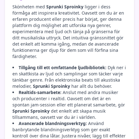
Skönheten med
Sprunki Sproinky
ligger i dess
förmåga att inspirera kreativitet. Oavsett om du är en
erfaren producent eller precis har börjat, ger denna
plattform dig möjlighet att utforska nya genrer,
experimentera med ljud och tänja på gränserna för
ditt musikaliska uttryck. Det intuitiva gränssnittet gör
det enkelt att komma igång, medan de avancerade
funktionerna ger djup för dem som vill förfina sina
färdigheter.
Tillgång till ett omfattande ljudbibliotek:
Dyk ner i
en skattkista av ljud och samplingar som täcker varje
tänkbar genre. Från elektroniska beats till akustiska
melodier,
Sprunki Sproinky
har allt du behöver.
Realtids-samarbete:
Anslut med andra musiker
och producenter i realtid. Oavsett om det är en
spontan jam-session eller ett planerat samarbete, gör
Sprunki Sproinky
det enkelt att skapa musik
tillsammans, oavsett var du är i världen.
Avancerade blandningsverktyg:
Använd
banbrytande blandningsverktyg som ger exakt
kontroll över dina låtar. Justera nivåer, lägg till effekter