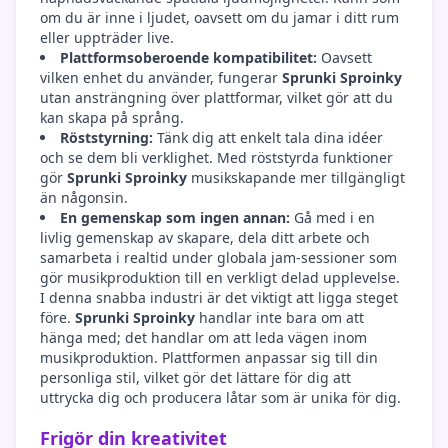
om du är inne i ljudet, oavsett om du jamar i ditt rum
eller uppträder live.
Plattformsoberoende kompatibilitet:
Oavsett
vilken enhet du använder, fungerar
Sprunki Sproinky
utan ansträngning över plattformar, vilket gör att du
kan skapa på språng.
Röststyrning:
Tänk dig att enkelt tala dina idéer
och se dem bli verklighet. Med röststyrda funktioner
gör
Sprunki Sproinky
musikskapande mer tillgängligt
än någonsin.
En gemenskap som ingen annan:
Gå med i en
livlig gemenskap av skapare, dela ditt arbete och
samarbeta i realtid under globala jam-sessioner som
gör musikproduktion till en verkligt delad upplevelse.
I denna snabba industri är det viktigt att ligga steget
före.
Sprunki Sproinky
handlar inte bara om att
hänga med; det handlar om att leda vägen inom
musikproduktion. Plattformen anpassar sig till din
personliga stil, vilket gör det lättare för dig att
uttrycka dig och producera låtar som är unika för dig.
Frigör din kreativitet