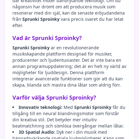
där kreativitet möter banbrytande teknologi. Om du
någonsin har drömt om att producera musik som
resonerar med din själ, kan de senaste erbjudandena
från
Sprunki Sproinky
vara precis svaret du har letat
efter.
Vad är Sprunki Sproinky?
Sprunki Sproinky
är en revolutionerande
musikskapande plattform designad för musiker,
producenter och ljudentusiaster. Det är inte bara en
annan programuppdatering; det är en helt ny värld av
möjligheter för ljuddesign. Denna plattform
integrerar avancerade funktioner som gör att du kan
skapa, blanda och mastra dina låtar som aldrig förr.
Varför välja Sprunki Sproinky?
Innovativ teknologi:
Med
Sprunki Sproinky
får du
tillgång till en neural blandningsmotor som förstår
din kreativa stil. Det betyder mer intuitiv
beatmatchning och sömlösa övergångar mellan låtar.
3D Spatial Audio:
Dyk ner i din musik med
häpnadsväckande spatiala ljudmöjligheter. Känn som