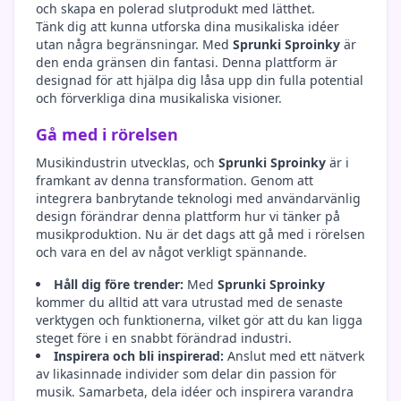
och skapa en polerad slutprodukt med lätthet.
Tänk dig att kunna utforska dina musikaliska idéer
utan några begränsningar. Med
Sprunki Sproinky
är
den enda gränsen din fantasi. Denna plattform är
designad för att hjälpa dig låsa upp din fulla potential
och förverkliga dina musikaliska visioner.
Gå med i rörelsen
Musikindustrin utvecklas, och
Sprunki Sproinky
är i
framkant av denna transformation. Genom att
integrera banbrytande teknologi med användarvänlig
design förändrar denna plattform hur vi tänker på
musikproduktion. Nu är det dags att gå med i rörelsen
och vara en del av något verkligt spännande.
Håll dig före trender:
Med
Sprunki Sproinky
kommer du alltid att vara utrustad med de senaste
verktygen och funktionerna, vilket gör att du kan ligga
steget före i en snabbt förändrad industri.
Inspirera och bli inspirerad:
Anslut med ett nätverk
av likasinnade individer som delar din passion för
musik. Samarbeta, dela idéer och inspirera varandra