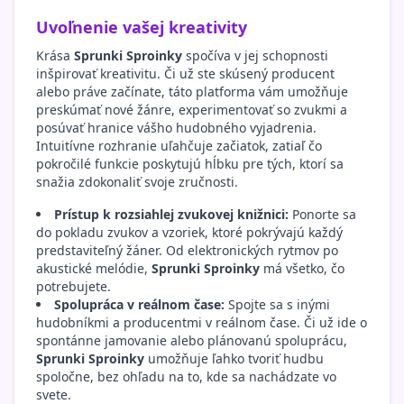
Uvoľnenie vašej kreativity
Krása
Sprunki Sproinky
spočíva v jej schopnosti
inšpirovať kreativitu. Či už ste skúsený producent
alebo práve začínate, táto platforma vám umožňuje
preskúmať nové žánre, experimentovať so zvukmi a
posúvať hranice vášho hudobného vyjadrenia.
Intuitívne rozhranie uľahčuje začiatok, zatiaľ čo
pokročilé funkcie poskytujú hĺbku pre tých, ktorí sa
snažia zdokonaliť svoje zručnosti.
Prístup k rozsiahlej zvukovej knižnici:
Ponorte sa
do pokladu zvukov a vzoriek, ktoré pokrývajú každý
predstaviteľný žáner. Od elektronických rytmov po
akustické melódie,
Sprunki Sproinky
má všetko, čo
potrebujete.
Spolupráca v reálnom čase:
Spojte sa s inými
hudobníkmi a producentmi v reálnom čase. Či už ide o
spontánne jamovanie alebo plánovanú spoluprácu,
Sprunki Sproinky
umožňuje ľahko tvoriť hudbu
spoločne, bez ohľadu na to, kde sa nachádzate vo
svete.