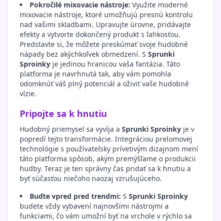
Pokročilé mixovacie nástroje:
Využite moderné
mixovacie nástroje, ktoré umožňujú presnú kontrolu
nad vašimi skladbami. Upravujte úrovne, pridávajte
efekty a vytvorte dokončený produkt s ľahkosťou.
Predstavte si, že môžete preskúmať svoje hudobné
nápady bez akýchkoľvek obmedzení. S
Sprunki
Sproinky
je jedinou hranicou vaša fantázia. Táto
platforma je navrhnutá tak, aby vám pomohla
odomknúť váš plný potenciál a oživiť vaše hudobné
vízie.
Pripojte sa k hnutiu
Hudobný priemysel sa vyvíja a
Sprunki Sproinky
je v
popredí tejto transformácie. Integráciou prelomovej
technológie s používateľsky prívetivým dizajnom mení
táto platforma spôsob, akým premýšľame o produkcii
hudby. Teraz je ten správny čas pridať sa k hnutiu a
byť súčasťou niečoho naozaj vzrušujúceho.
Buďte vpred pred trendmi:
S
Sprunki Sproinky
budete vždy vybavení najnovšími nástrojmi a
funkciami, čo vám umožní byť na vrchole v rýchlo sa