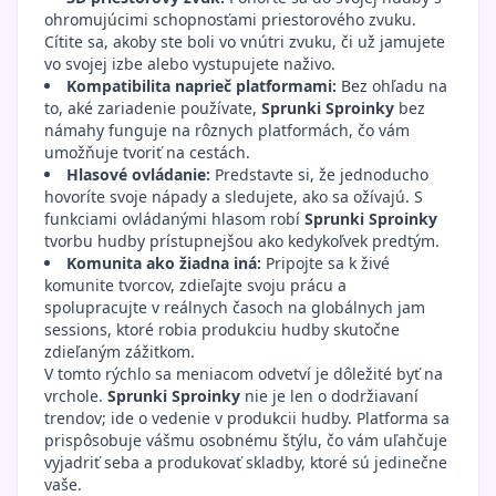
ohromujúcimi schopnosťami priestorového zvuku.
Cítite sa, akoby ste boli vo vnútri zvuku, či už jamujete
vo svojej izbe alebo vystupujete naživo.
Kompatibilita naprieč platformami:
Bez ohľadu na
to, aké zariadenie používate,
Sprunki Sproinky
bez
námahy funguje na rôznych platformách, čo vám
umožňuje tvoriť na cestách.
Hlasové ovládanie:
Predstavte si, že jednoducho
hovoríte svoje nápady a sledujete, ako sa ožívajú. S
funkciami ovládanými hlasom robí
Sprunki Sproinky
tvorbu hudby prístupnejšou ako kedykoľvek predtým.
Komunita ako žiadna iná:
Pripojte sa k živé
komunite tvorcov, zdieľajte svoju prácu a
spolupracujte v reálnych časoch na globálnych jam
sessions, ktoré robia produkciu hudby skutočne
zdieľaným zážitkom.
V tomto rýchlo sa meniacom odvetví je dôležité byť na
vrchole.
Sprunki Sproinky
nie je len o dodržiavaní
trendov; ide o vedenie v produkcii hudby. Platforma sa
prispôsobuje vášmu osobnému štýlu, čo vám uľahčuje
vyjadriť seba a produkovať skladby, ktoré sú jedinečne
vaše.