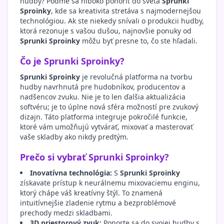
hudby? Poďme sa hlboko ponoriť do sveta
Sprunki
Sproinky
, kde sa kreativita stretáva s najmodernejšou
technológiou. Ak ste niekedy snívali o produkcii hudby,
ktorá rezonuje s vašou dušou, najnovšie ponuky od
Sprunki Sproinky
môžu byť presne to, čo ste hľadali.
Čo je Sprunki Sproinky?
Sprunki Sproinky
je revolučná platforma na tvorbu
hudby navrhnutá pre hudobníkov, producentov a
nadšencov zvuku. Nie je to len ďalšia aktualizácia
softvéru; je to úplne nová sféra možností pre zvukový
dizajn. Táto platforma integruje pokročilé funkcie,
ktoré vám umožňujú vytvárať, mixovať a masterovať
vaše skladby ako nikdy predtým.
Prečo si vybrať Sprunki Sproinky?
Inovatívna technológia:
S
Sprunki Sproinky
získavate prístup k neurálnemu mixovaciemu enginu,
ktorý chápe váš kreatívny štýl. To znamená
intuitívnejšie zladenie rytmu a bezproblémové
prechody medzi skladbami.
3D priestorový zvuk:
Ponorte sa do svojej hudby s