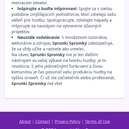
meniacom odvetví.
Inšpirujte a buďte inšpirovaní:
Spojte sa s sieťou
podobne zmýšľajúcich jednotlivcov, ktorí zdieľajú vašu
vášeň pre hudbu. Spolupracujte, zdieľajte nápady a
inšpirujte sa navzájom na vytvorenie úžasných
projektov.
Neustále vzdelávanie:
S množstvom tutoriálov,
webinárov a zdrojov,
Sprunki Sproinky
zabezpečuje,
že sa vždy učíte a rastiete ako umelec.
Na záver,
Sprunki Sproinky
nie je len ďalším
nástrojom vo vašej výbave na tvorbu hudby; je to
revolúcia. S jeho jedinečnými funkciami a živou
komunitou je čas posunúť vašu produkciu hudby na
vyššiu úroveň. Či už ste začiatočník alebo profesionál,
Sprunki Sproinky
má všet
About
|
Contact
|
Privacy Policy
|
Terms of Use