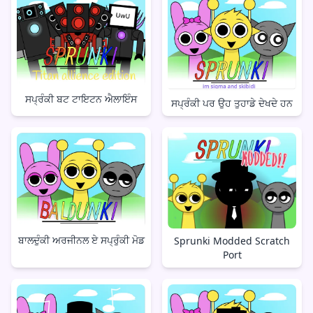
ਸਪ੍ਰੰਕੀ ਬਟ ਟਾਇਟਨ ਐਲਾਇੰਸ
ਸਪ੍ਰੰਕੀ ਪਰ ਉਹ ਤੁਹਾਡੇ ਦੇਖਦੇ ਹਨ
ਬਾਲਦੁੰਕੀ ਅਰਜੀਨਲ ਏ ਸਪ੍ਰੁੰਕੀ ਮੋਡ
Sprunki Modded Scratch
Port