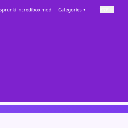
sprunki incredibox mod
Categories ▾
ਭਾਸ਼ਾ